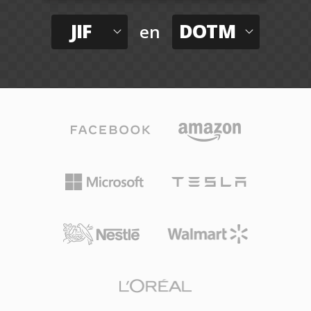
JIF
DOTM
en