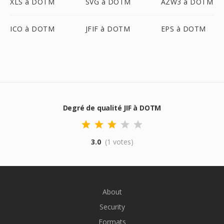
XLS à DOTM
SVG à DOTM
AZW3 à DOTM
ICO à DOTM
JFIF à DOTM
EPS à DOTM
Degré de qualité JIF à DOTM
3.0
(1 votes)
About
Security
Formats