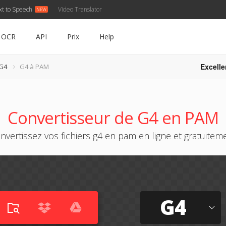
xt to Speech
Video Translator
OCR
API
Prix
Help
Excelle
 G4
G4 à PAM
Convertisseur de G4 en PAM
nvertissez vos fichiers g4 en pam en ligne et gratuitem
G4