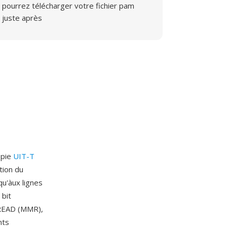
pourrez télécharger votre fichier pam
juste après
opie
UIT-T
tion du
u'àux lignes
 bit
 READ (MMR),
nts