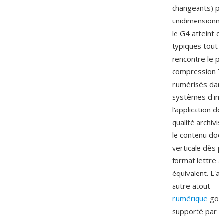
changeants) pa
unidimensionn
le G4 atteint
typiques tout 
rencontre le 
compression T
numérisés dan
systèmes d'im
l'application 
qualité archiv
le contenu doc
verticale dès
format lettre
équivalent. L
autre atout —
numérique
gou
supporté par 