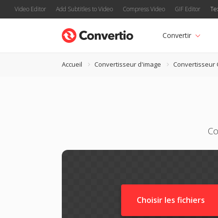
Video Editor
Add Subtitles to Video
Compress Video
GIF Editor
Te
Convertir
Accueil
Convertisseur d'image
Convertisseur
Co
Choisir les fichiers