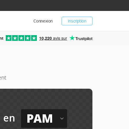
Connexion
Inscription
nt
10,220
avis sur
ent
PAM
en