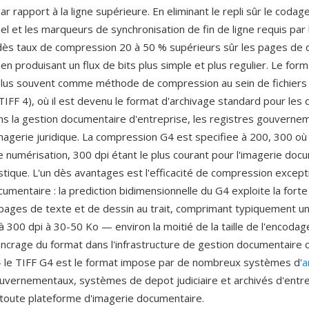
r rapport à la ligne supérieure. En eliminant le repli sûr le codag
el et les marqueurs de synchronisation de fin de ligne requis par
 dès taux de compression 20 à 50 % supérieurs sûr les pages de
en produisant un flux de bits plus simple et plus regulier. Le for
plus souvent comme méthode de compression au sein de fichiers 
IFF 4), où il est devenu le format d'archivage standard pour le
s la gestion documentaire d'entreprise, les registres gouvernem
agerie juridique. La compression G4 est specifiee à 200, 300 où
de numérisation, 300 dpi étant le plus courant pour l'imagerie do
istique. L'un dès avantages est l'efficacité de compression except
umentaire : la prediction bidimensionnelle du G4 exploite la forte
 pages de texte et de dessin au trait, comprimant typiquement u
 à 300 dpi à 30-50 Ko — environ la moitié de la taille de l'encoda
'ancrage du format dans l'infrastructure de gestion documentaire 
 le TIFF G4 est le format impose par de nombreux systèmes d'
a
vernementaux, systèmes de depot judiciaire et archivés d'entre
toute plateforme d'imagerie documentaire.