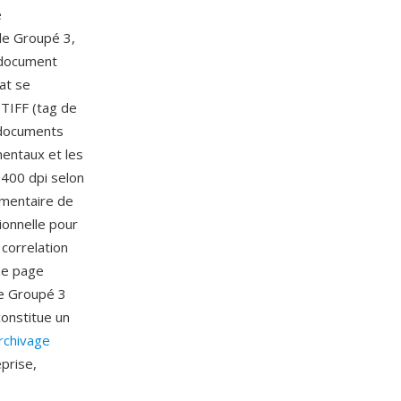
e
 le Groupé 3,
 document
mat se
TIFF (tag de
s documents
entaux et les
 400 dpi selon
cumentaire de
ionnelle pour
 correlation
ne page
ge Groupé 3
constitue un
rchivage
prise,