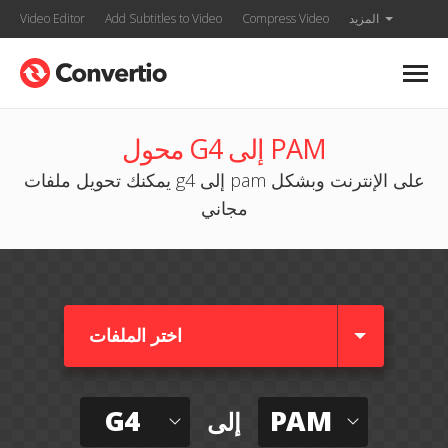
المزيد
Compress Video
Add Subtitles to Video
Video Editor
محول G4 إلى PAM
يمكنك تحويل ملفات g4 إلى pam على الإنترنت وبشكل
مجاني
اختر الملفات
G4
PAM
إلى