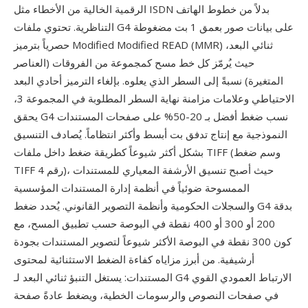
الرقمية الخالية من الأخطاء مثل ISDN بدلاً من خطوط الهاتف
التناظرية. تحتوي ملفات G4 على بيانات صور بعمق 1 بت مضغوطة
حصرياً بترميز Modified Modified READ (MMR) ثنائي البعد،
حيث يُرمّز كل خط مسح كمجموعة من الفروقات (العناصر
المتغيرة) نسبةً إلى السطر الذي يعلوه. بإلغاء الترميز أحادي البعد
الاحتياطي وعلامات مزامنة نهاية السطر المطلوبة في المجموعة 3،
يحقق G4 نسب ضغط أفضل بـ 20-50% على صفحات المستندات
النموذجية مع إنتاج تدفق بت أبسط وأكثر انتظاماً. يُصادف التنسيق
بشكل أكثر شيوعاً كطريقة ضغط داخل ملفات TIFF (وسم ضغط
TIFF رقم 4)، حيث أصبح تنسيق الأرشفة المعياري للمستندات
الممسوحة ضوئياً في أنظمة إدارة المستندات المؤسسية
والسجلات الحكومية وأنظمة التصوير القانوني. يُحدد ضغط G4 بدقة
200 أو 300 أو 400 نقطة في البوصة حسب تطبيق المسح، مع
كون 300 نقطة في البوصة الأكثر شيوعاً لتصوير المستندات بجودة
أرشيفية. من أبرز مزاياه كفاءة الضغط الاستثنائية لمحتوى
المستندات: يستغل التنبؤ ثنائي البعد لـ G4 الارتباط العمودي القوي
في صفحات النصوص والرسومات الخطية، ويضغط عادةً صفحة