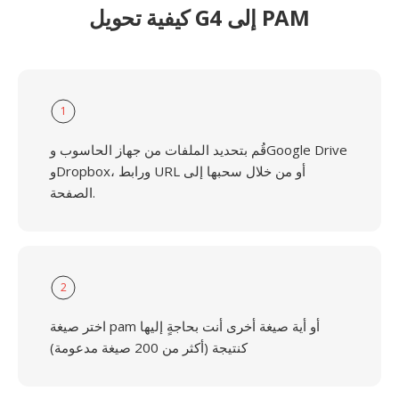
كيفية تحويل G4 إلى PAM
1
قُم بتحديد الملفات من جهاز الحاسوب وGoogle Drive
وDropbox، ورابط URL أو من خلال سحبها إلى
الصفحة.
2
اختر صيغة pam أو أية صيغة أخرى أنت بحاجةٍ إليها
كنتيجة (أكثر من 200 صيغة مدعومة)