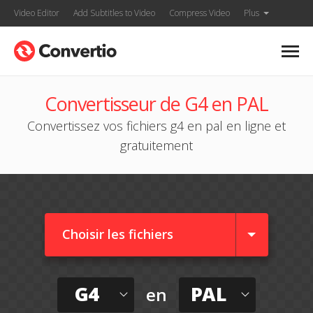
Video Editor
Add Subtitles to Video
Compress Video
Plus
Convertisseur de G4 en PAL
Convertissez vos fichiers g4 en pal en ligne et
gratuitement
Choisir les fichiers
G4
PAL
en