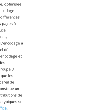
e, optimisée
e codage
différences
s pages à
ouce
ment,
. L'encodage a
el dès
'encodage et
dès
 Groupé 3
 que les
areil de
onstitue un
tributions de
s typiques se
fice
,