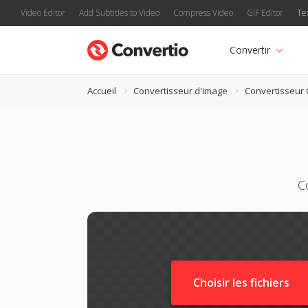
Video Editor
Add Subtitles to Video
Compress Video
GIF Editor
Te
Convertir
Accueil
Convertisseur d'image
Convertisseur
C
Choisir les fichiers