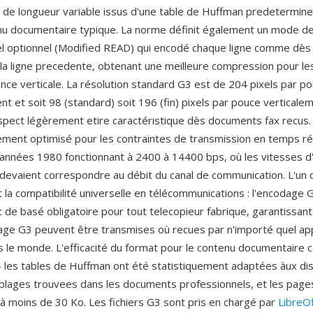
de longueur variable issus d'une table de Huffman predetermine
nu documentaire typique. La norme définit également un mode d
l optionnel (Modified READ) qui encodé chaque ligne comme dès 
 la ligne precedente, obtenant une meilleure compression pour le
nce verticale. La résolution standard G3 est de 204 pixels par p
t et soit 98 (standard) soit 196 (fin) pixels par pouce verticale
aspect légèrement etire caractéristique dès documents fax recus
ment optimisé pour les contraintes de transmission en temps ré
nnées 1980 fonctionnant à 2400 à 14400 bps, où les vitesses d
evaient correspondre au débit du canal de communication. L'un 
 la compatibilité universelle en télécommunications : l'encodage
c de basé obligatoire pour tout telecopieur fabrique, garantissant
ge G3 peuvent être transmises où recues par n'importé quel app
s le monde. L'efficacité du format pour le contenu documentaire c
 les tables de Huffman ont été statistiquement adaptées àux dis
plages trouvees dans les documents professionnels, et les page
 moins de 30 Ko. Les fichiers G3 sont pris en chargé par
LibreOf