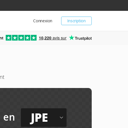
Connexion
Inscription
nt
10,220
avis sur
nt
JPE
en