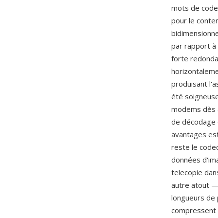
mots de code 
pour le conte
bidimensionne
par rapport à
forte redonda
horizontalemen
produisant l'
été soigneuse
modems dès a
de décodage d
avantages est
reste le code
données d'ima
telecopie dan
autre atout —
longueurs de 
compressent à