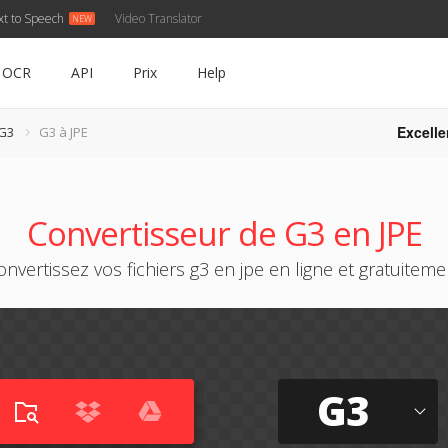
xt to Speech
Video Translator
OCR
API
Prix
Help
Excelle
 G3
G3 à JPE
Convertisseur de G3 en JPE
onvertissez vos fichiers g3 en jpe en ligne et gratuiteme
G3