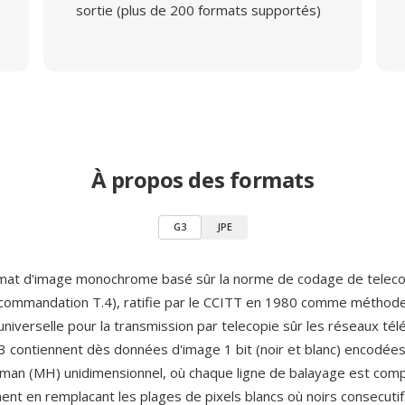
sortie (plus de 200 formats supportés)
À propos des formats
G3
JPE
rmat d'image monochrome basé sûr la norme de codage de telec
ommandation T.4), ratifie par le CCITT en 1980 comme méthod
niverselle pour la transmission par telecopie sûr les réseaux tél
G3 contiennent dès données d'image 1 bit (noir et blanc) encodée
man (MH) unidimensionnel, où chaque ligne de balayage est co
t en remplacant les plages de pixels blancs où noirs consecutif