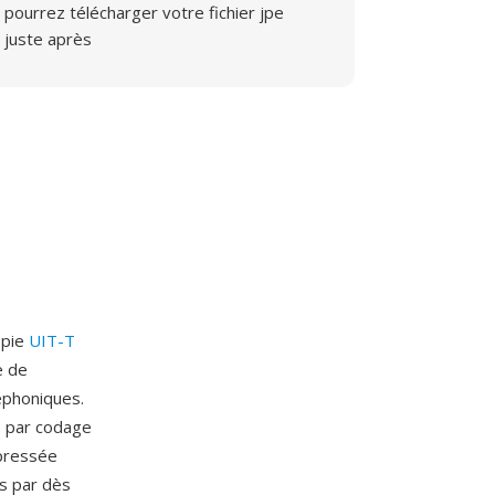
pourrez télécharger votre fichier jpe
juste après
opie
UIT-T
e de
éphoniques.
s par codage
mpressée
s par dès