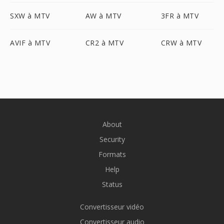
SXW à MTV
AW à MTV
3FR à MTV
AVIF à MTV
CR2 à MTV
CRW à MTV
About
Security
Formats
Help
Status
Convertisseur vidéo
Convertisseur audio