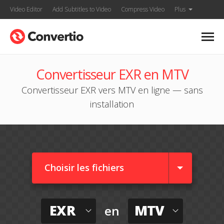
Video Editor
Add Subtitles to Video
Compress Video
Plus
Convertisseur EXR en MTV
Convertisseur EXR vers MTV en ligne — sans
installation
Choisir les fichiers
EXR
MTV
en