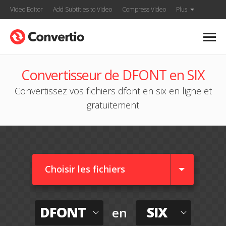
Video Editor
Add Subtitles to Video
Compress Video
Plus
Convertisseur de DFONT en SIX
Convertissez vos fichiers dfont en six en ligne et
gratuitement
Choisir les fichiers
DFONT
SIX
en