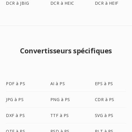
DCR à JBIG
DCR à HEIC
DCR à HEIF
Convertisseurs spécifiques
PDF à PS
AI à PS
EPS à PS
JPG à PS
PNG à PS
CDR à PS
DXF à PS
TTF à PS
SVG à PS
OTF à PS
PSD à PS
PLT à PS