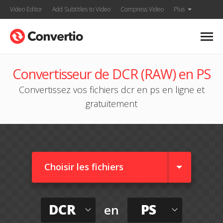
Video Editor
Add Subtitles to Video
Compress Video
Plus
Convertisseur de DCR (RAW) en PS
Convertissez vos fichiers dcr en ps en ligne et
gratuitement
Choisir les fichiers
DCR
PS
en