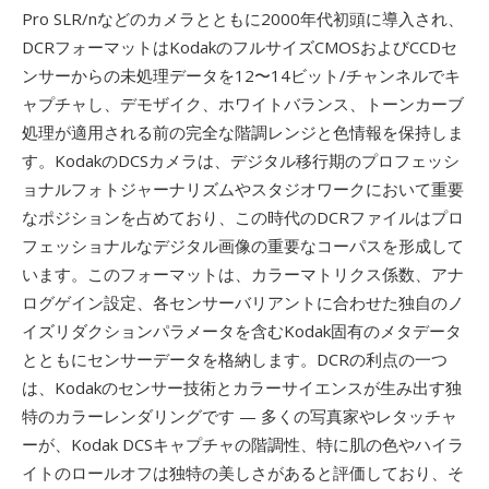
Pro SLR/nなどのカメラとともに2000年代初頭に導入され、
DCRフォーマットはKodakのフルサイズCMOSおよびCCDセ
ンサーからの未処理データを12〜14ビット/チャンネルでキ
ャプチャし、デモザイク、ホワイトバランス、トーンカーブ
処理が適用される前の完全な階調レンジと色情報を保持しま
す。KodakのDCSカメラは、デジタル移行期のプロフェッシ
ョナルフォトジャーナリズムやスタジオワークにおいて重要
なポジションを占めており、この時代のDCRファイルはプロ
フェッショナルなデジタル画像の重要なコーパスを形成して
います。このフォーマットは、カラーマトリクス係数、アナ
ログゲイン設定、各センサーバリアントに合わせた独自のノ
イズリダクションパラメータを含むKodak固有のメタデータ
とともにセンサーデータを格納します。DCRの利点の一つ
は、Kodakのセンサー技術とカラーサイエンスが生み出す独
特のカラーレンダリングです — 多くの写真家やレタッチャ
ーが、Kodak DCSキャプチャの階調性、特に肌の色やハイラ
イトのロールオフは独特の美しさがあると評価しており、そ