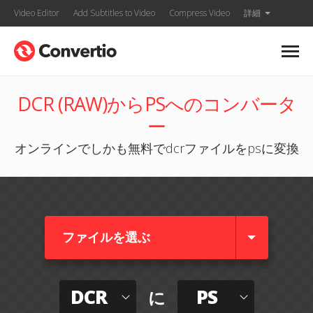
Video Editor
Add Subtitles to Video
Compress Video
詳細
DCR (RAW)からPSへのコンバータ
ー
オンラインでしかも無料でdcrファイルをpsに変換
ファイルを選ぶ
DCR
PS
に