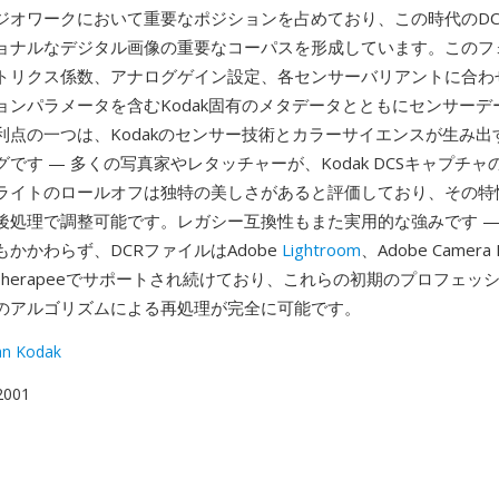
ジオワークにおいて重要なポジションを占めており、この時代のDC
ョナルなデジタル画像の重要なコーパスを形成しています。このフ
トリクス係数、アナログゲイン設定、各センサーバリアントに合わ
ョンパラメータを含むKodak固有のメタデータとともにセンサーデ
の利点の一つは、Kodakのセンサー技術とカラーサイエンスが生み
です — 多くの写真家やレタッチャーが、Kodak DCSキャプチ
ライトのロールオフは独特の美しさがあると評価しており、その特
後処理で調整可能です。レガシー互換性もまた実用的な強みです — K
かかわらず、DCRファイルはAdobe
Lightroom
、Adobe Camera
awTherapeeでサポートされ続けており、これらの初期のプロフェ
のアルゴリズムによる再処理が完全に可能です。
an Kodak
 2001