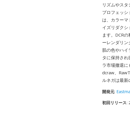
リズムやスタ
プロフェッシ
は、カラーマ
イズリダクシ
ます。DCR
ーレンダリング
肌の色やハイ
タに保持され
ラ市場撤退にも
dcraw、R
ルネガは最新
開発元
:
Eastm
初回リリース
: