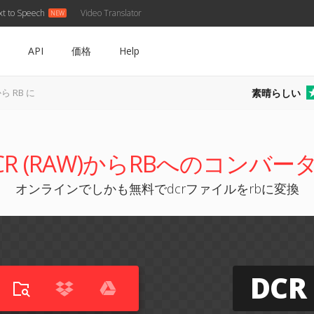
xt to Speech
Video Translator
API
価格
Help
素晴らしい
から RB に
CR (RAW)からRBへのコンバー
オンラインでしかも無料でdcrファイルをrbに変換
DCR