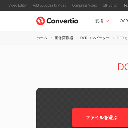
Video Editor
Add Subtitles to Video
Compress Video
GIF Editor
Te
変換
OCR
ホーム
画像変換器
DCRコンバーター
DCR 
D
ファイルを選ぶ