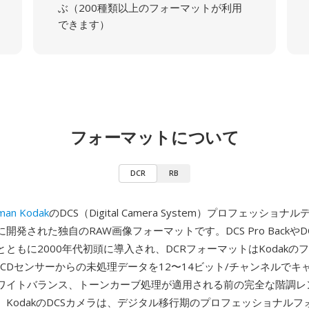
ぶ（200種類以上のフォーマットが利用
できます）
フォーマットについて
DCR
RB
man Kodak
のDCS（Digital Camera System）プロフェッショ
発された独自のRAW画像フォーマットです。DCS Pro BackやDCS P
ともに2000年代初頭に導入され、DCRフォーマットはKodakの
CCDセンサーからの未処理データを12〜14ビット/チャンネルでキ
ワイトバランス、トーンカーブ処理が適用される前の完全な階調レ
。KodakのDCSカメラは、デジタル移行期のプロフェッショナルフ