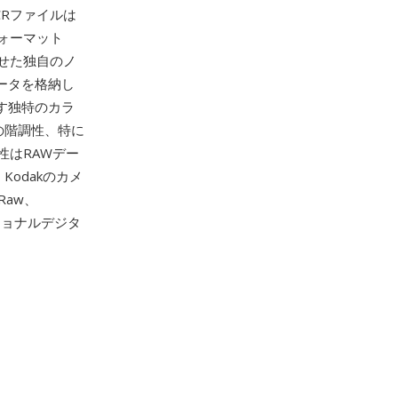
Rファイルは
ォーマット
せた独自のノ
ータを格納し
出す独特のカラ
ャの階調性、特に
性はRAWデー
odakのカメ
 Raw、
ッショナルデジタ