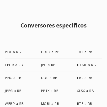
Conversores específicos
PDF a RB
DOCX a RB
TXT a RB
EPUB a RB
JPG a RB
HTML a RB
PNG a RB
DOC a RB
FB2 a RB
JPEG a RB
PPTX a RB
XLSX a RB
WEBP a RB
MOBI a RB
RTF a RB