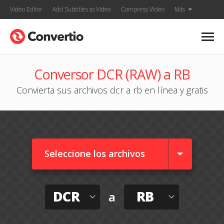
Video Editor
Add Subtitles to Video
Compress Video
Más
Conversor DCR (RAW) a RB
Convierta sus archivos dcr a rb en línea y gratis
Seleccione los archivos
DCR
RB
a