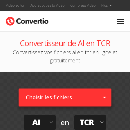
Video Editor
Add Subtitles to Video
Compress Video
Plus
Convertisseur de AI en TCR
Convertissez vos fichiers ai en tcr en ligne et
gratuitement
Choisir les fichiers
AI
TCR
en