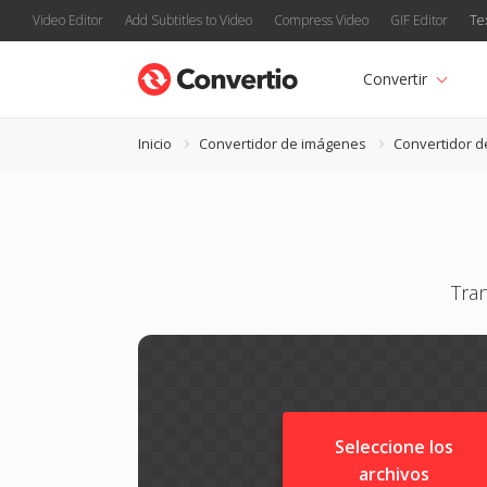
Video Editor
Add Subtitles to Video
Compress Video
GIF Editor
Te
Convertir
Inicio
Convertidor de imágenes
Convertidor d
Tra
Seleccione los
archivos