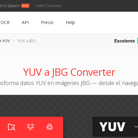
xt to Speech
Video Translator
OCR
API
Precio
Help
Excelente
e YUV
YUV a JBG
YUV a JBG Converter
nsforma datos YUV en imágenes JBG — desde el naveg
YUV