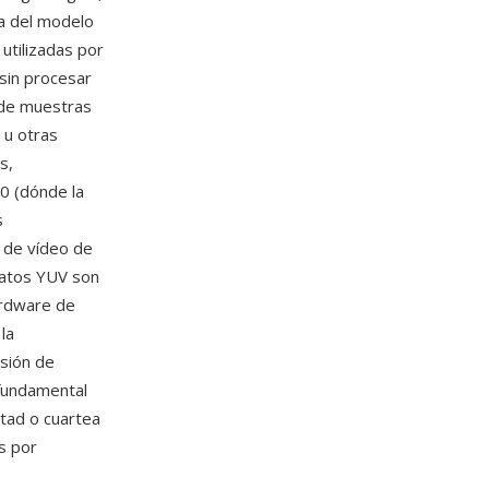
da del modelo
utilizadas por
 sin procesar
 de muestras
 u otras
s,
0 (dónde la
s
s de vídeo de
 datos YUV son
ardware de
la
isión de
 fundamental
tad o cuartea
s por