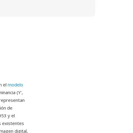
n el
modelo
nancia (Y',
 representan
sión de
53 y el
s existentes
imagen digital,