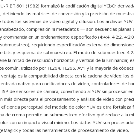
TU-R BT.601 (1982) formalizó la codificación digital YCbCr deriva
, definiendo las matrices de conversión y la precisión de muestra 
 todos los sistemas de vídeo digital y difusión. Los archivos YUV
 encabezado, compresión ni metadatos — son secuencias planas
y crominancia en un ordenamiento especificado (4:4:4, 4:2:2, 4:2:0
 submuestreo), requiriendo especificación externa de dimensione
de bits y esquema de submuestreo. El modo de submuestreo 4:2:
ene la mitad de resolución horizontal y vertical de la luminancia) e
te común, utilizado por H.264, H.265, AV1 y la mayoría de códec
ventaja es la compatibilidad directa con la cadena de vídeo: los
 entrada nativo para codificadores de vídeo, controladores de h
 e ISP de sensores de cámara, convirtiendo al YUV sin procesar en 
n más directa para el procesamiento y análisis de vídeo con prec
 eficiencia perceptual del modelo de color YUV es otra fortaleza
a de croma permite un submuestreo efectivo qué reduce a la mi
color con un impacto visual mínimo. Los datos YUV son procesado
geMagick y todas las herramientas de procesamiento de vídeo.