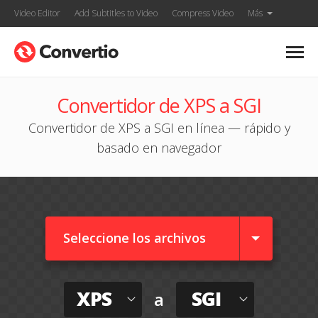
Video Editor
Add Subtitles to Video
Compress Video
Más
Convertidor de XPS a SGI
Convertidor de XPS a SGI en línea — rápido y
basado en navegador
Seleccione los archivos
XPS
SGI
a