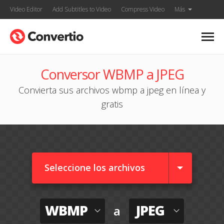
Video Editor
Add Subtitles to Video
Compress Video
Más
Conversor WBMP a JPEG
Convierta sus archivos wbmp a jpeg en línea y
gratis
Seleccione los archivos
WBMP
JPEG
a