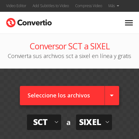
Video Editor
Add Subtitles to Video
Compress Video
Más
Conversor SCT a SIXEL
Convierta sus archivos sct a sixel en línea y gratis
Seleccione los archivos
SCT
SIXEL
a