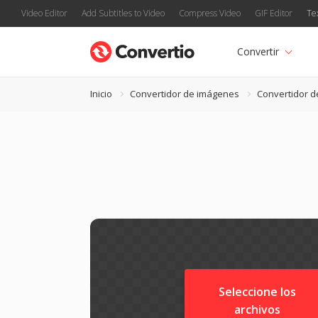
Video Editor
Add Subtitles to Video
Compress Video
GIF Editor
Te
Convertir
Inicio
Convertidor de imágenes
Convertidor d
Seleccione los
archivos