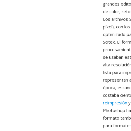
grandes edito
de color, ret
Los archivos 
píxel), con lo
optimizado pa
Scitex. El for
procesamiento
se usaban es
alta resoluci
lista para imp
representan a
época, escan
costaba cient
reimpresión
y
Photoshop ha 
formato tamb
para formatos