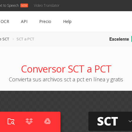
xt to Speech
Video Translator
OCR
API
Precio
Help
Excelente
e SCT
SCT a PCT
Conversor SCT a PCT
Convierta sus archivos sct a pct en línea y gratis
SCT