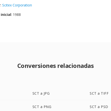
r
:
Scitex Corporation
inicial
: 1988
Conversiones relacionadas
SCT a JPG
SCT a TIFF
SCT a PNG
SCT a PSD