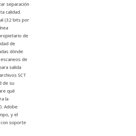
zar separación
a calidad.
l (32 bits por
ínea
ropietario de
cidad de
cadas dónde
— escaneos de
para salida
 archivos SCT
d de su
are qué
ra la
90. Adobe
mpo, y el
 con soporte