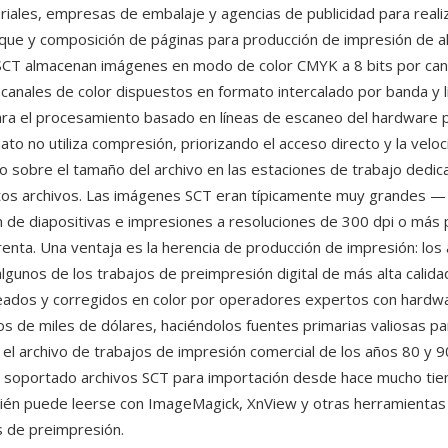
riales, empresas de embalaje y agencias de publicidad para reali
oque y composición de páginas para producción de impresión de alt
SCT almacenan imágenes en modo de color CMYK a 8 bits por cana
s canales de color dispuestos en formato intercalado por banda y l
ra el procesamiento basado en líneas de escaneo del hardware p
mato no utiliza compresión, priorizando el acceso directo y la velo
 sobre el tamaño del archivo en las estaciones de trabajo dedi
tos archivos. Las imágenes SCT eran típicamente muy grandes 
ón de diapositivas e impresiones a resoluciones de 300 dpi o más 
renta. Una ventaja es la herencia de producción de impresión: los
lgunos de los trabajos de preimpresión digital de más alta calida
eados y corregidos en color por operadores expertos con hardw
os de miles de dólares, haciéndolos fuentes primarias valiosas pa
 el archivo de trabajos de impresión comercial de los años 80 y 
soportado archivos SCT para importación desde hace mucho tie
ién puede leerse con ImageMagick, XnView y otras herramientas
 de preimpresión.