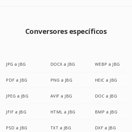
Conversores específicos
JPG a JBG
DOCX a JBG
WEBP a JBG
PDF a JBG
PNG a JBG
HEIC a JBG
JPEG a JBG
AVIF a JBG
DOC a JBG
JFIF a JBG
HTML a JBG
BMP a JBG
PSD a JBG
TXT a JBG
DXF a JBG