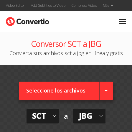
Video Editor
Add Subtitles to Video
Compress Video
Más
Conversor SCT a JBG
Convierta sus archivos sct a jbg en línea y gratis
Seleccione los archivos
SCT
JBG
a