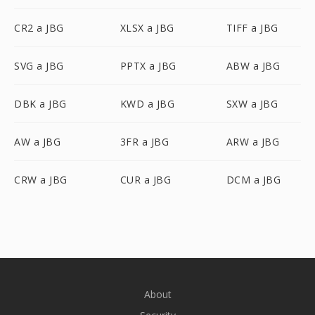
CR2 a JBG
XLSX a JBG
TIFF a JBG
SVG a JBG
PPTX a JBG
ABW a JBG
DBK a JBG
KWD a JBG
SXW a JBG
AW a JBG
3FR a JBG
ARW a JBG
CRW a JBG
CUR a JBG
DCM a JBG
About