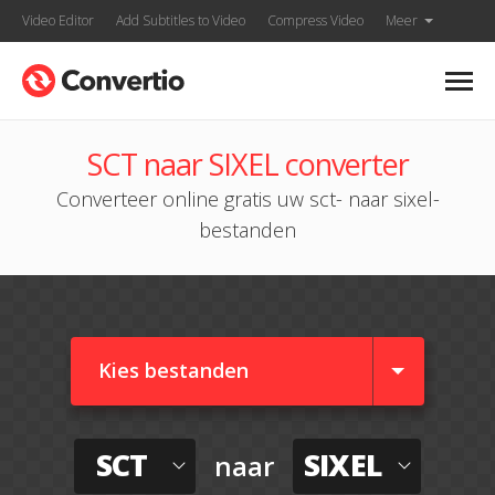
Video Editor
Add Subtitles to Video
Compress Video
Meer
SCT naar SIXEL converter
Converteer online gratis uw sct- naar sixel-
bestanden
Kies bestanden
SCT
SIXEL
naar