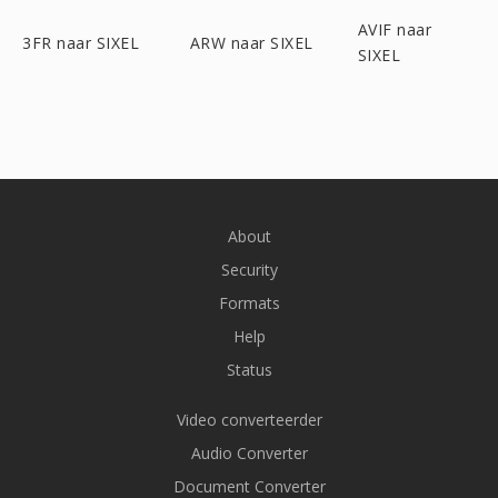
AVIF naar
3FR naar SIXEL
ARW naar SIXEL
SIXEL
About
Security
Formats
Help
Status
Video converteerder
Audio Converter
Document Converter