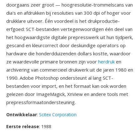
doorgaans zeer groot — hoogresolutie-trommelscans van
dia's en afdrukken bij resoluties van 300 dpi of hoger voor
drukklare uitvoer. Één voordeel is het drukproductie-
erfgoed: SCT-bestanden vertegenwoordigen één deel van
het hoogwaardigste digitale prepresswerk uit hun tijdperk,
gescand en kleurcorrect door deskundige operators op
hardware die honderdduizenden dollars kostte, waardoor
ze waardevolle primaire bronnen zijn voor
herdruk
en
archivering van commercieel drukwerk uit de jaren 1980 en
1990. Adobe Photoshop ondersteunt al lang SCT-
bestanden voor import, en het formaat kan ook worden
gelezen door ImageMagick, XnView en andere tools met
prepressformaatondersteuning.
Ontwikkelaar
:
Scitex Corporation
Eerste release
: 1988