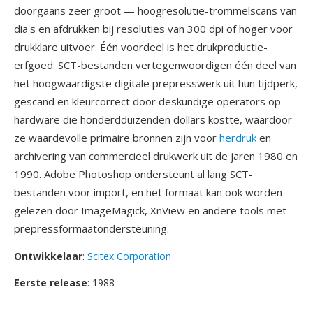
doorgaans zeer groot — hoogresolutie-trommelscans van
dia's en afdrukken bij resoluties van 300 dpi of hoger voor
drukklare uitvoer. Één voordeel is het drukproductie-
erfgoed: SCT-bestanden vertegenwoordigen één deel van
het hoogwaardigste digitale prepresswerk uit hun tijdperk,
gescand en kleurcorrect door deskundige operators op
hardware die honderdduizenden dollars kostte, waardoor
ze waardevolle primaire bronnen zijn voor
herdruk
en
archivering van commercieel drukwerk uit de jaren 1980 en
1990. Adobe Photoshop ondersteunt al lang SCT-
bestanden voor import, en het formaat kan ook worden
gelezen door ImageMagick, XnView en andere tools met
prepressformaatondersteuning.
Ontwikkelaar
:
Scitex Corporation
Eerste release
: 1988