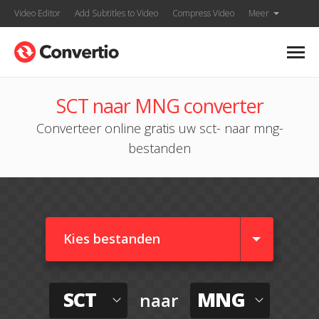
Video Editor
Add Subtitles to Video
Compress Video
Meer
SCT naar MNG converter
Converteer online gratis uw sct- naar mng-
bestanden
Kies bestanden
SCT
MNG
naar