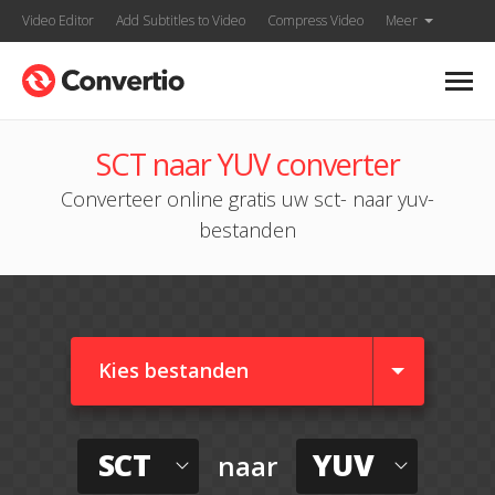
Video Editor
Add Subtitles to Video
Compress Video
Meer
SCT naar YUV converter
Converteer online gratis uw sct- naar yuv-
bestanden
Kies bestanden
SCT
YUV
naar