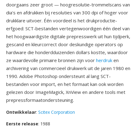
doorgaans zeer groot — hoogresolutie-trommelscans van
dia's en afdrukken bij resoluties van 300 dpi of hoger voor
drukklare uitvoer. Één voordeel is het drukproductie-
erfgoed: SCT-bestanden vertegenwoordigen één deel van
het hoogwaardigste digitale prepresswerk uit hun tijdperk,
gescand en kleurcorrect door deskundige operators op
hardware die honderdduizenden dollars kostte, waardoor
ze waardevolle primaire bronnen zijn voor
herdruk
en
archivering van commercieel drukwerk uit de jaren 1980 en
1990. Adobe Photoshop ondersteunt al lang SCT-
bestanden voor import, en het formaat kan ook worden
gelezen door ImageMagick, XnView en andere tools met
prepressformaatondersteuning.
Ontwikkelaar
:
Scitex Corporation
Eerste release
: 1988