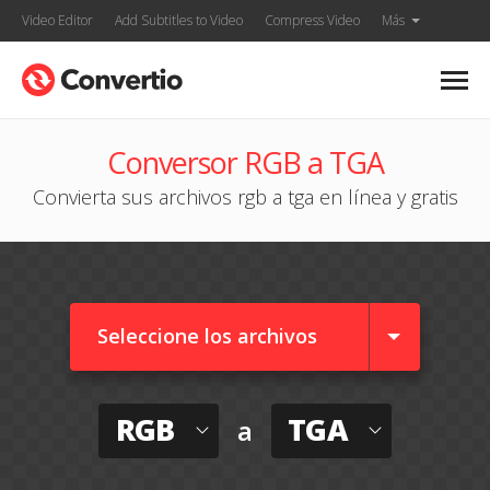
Video Editor
Add Subtitles to Video
Compress Video
Más
Conversor RGB a TGA
Convierta sus archivos rgb a tga en línea y gratis
Seleccione los archivos
RGB
TGA
a