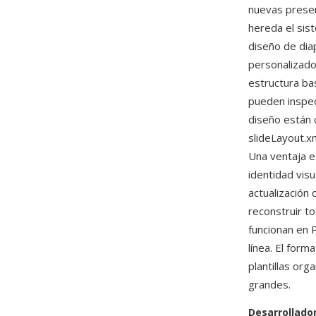
nuevas presen
hereda el sist
diseño de dia
personalizado
estructura ba
pueden inspec
diseño están 
slideLayout.x
Una ventaja e
identidad visu
actualización
reconstruir to
funcionan en
línea. El form
plantillas or
grandes.
Desarrollado