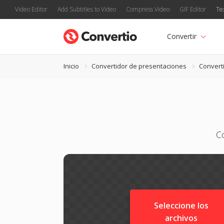
Video Editor
Add Subtitles to Video
Compress Video
GIF Editor
Te
Convertir
Inicio
Convertidor de presentaciones
Convert
C
Seleccione los
archivos