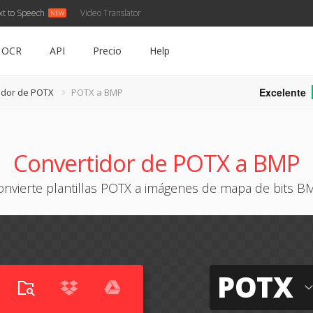
xt to Speech
Video Translator
OCR
API
Precio
Help
Excelente
idor de POTX
POTX a BMP
Convertidor de POTX a BMP
onvierte plantillas POTX a imágenes de mapa de bits B
POTX