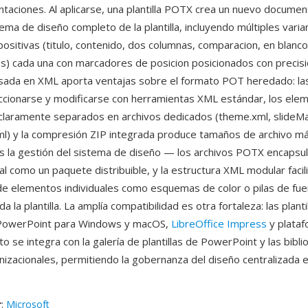
taciones. Al aplicarse, una plantilla POTX crea un nuevo docum
ema de diseño completo de la plantilla, incluyendo múltiples vari
positivas (titulo, contenido, dos columnas, comparacion, en blanc
s) cada una con marcadores de posicion posicionados con precisi
sada en XML aporta ventajas sobre el formato POT heredado: las 
cionarse y modificarse con herramientas XML estándar, los ele
claramente separados en archivos dedicados (theme.xml, slideMa
ml) y la compresión ZIP integrada produce tamaños de archivo m
s la gestión del sistema de diseño — los archivos POTX encapsu
al como un paquete distribuible, y la estructura XML modular facili
 de elementos individuales como esquemas de color o pilas de fue
da la plantilla. La amplía compatibilidad es otra fortaleza: las plan
 PowerPoint para Windows y macOS,
LibreOffice Impress
y plataf
ato se integra con la galería de plantillas de PowerPoint y las bibl
ganizacionales, permitiendo la gobernanza del diseño centralizada 
r
:
Microsoft