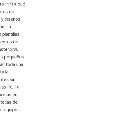
ento PPTX qué
antes de
o y diseños
ón. La
plantillas
mentos de
ster.xml,
ás pequeños.
lan toda una
ta la
ntes sin
tillas POTX
ormas en
iotecas de
en equipos