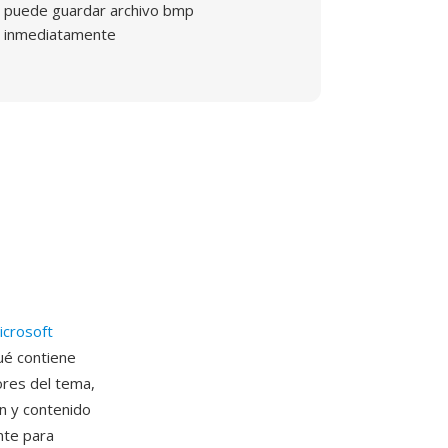
puede guardar archivo bmp
inmediatamente
icrosoft
ué contiene
ores del tema,
n y contenido
nte para