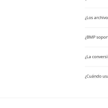
¿Los archiv
¿BMP soport
¿La convers
¿Cuándo us