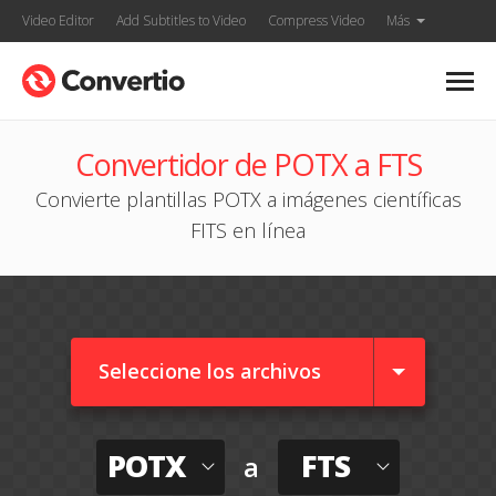
Video Editor
Add Subtitles to Video
Compress Video
Más
Convertidor de POTX a FTS
Convierte plantillas POTX a imágenes científicas
FITS en línea
Seleccione los archivos
POTX
FTS
a