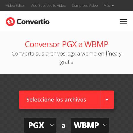
Video Editor
Add Subtitles to Video
Compress Video
Más
Conversor PGX a WBMP
Convierta sus archivos pgx a wbmp en línea y
gratis
Seleccione los archivos
PGX
WBMP
a