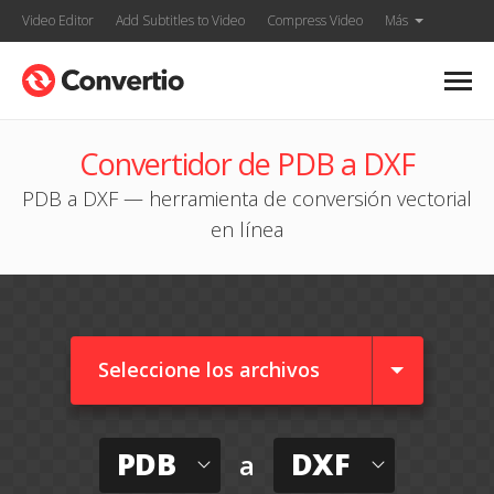
Video Editor
Add Subtitles to Video
Compress Video
Más
Convertidor de PDB a DXF
PDB a DXF — herramienta de conversión vectorial
en línea
Seleccione los archivos
PDB
DXF
a