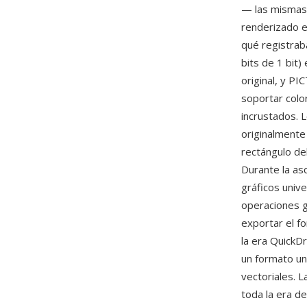
— las mismas 
renderizado e
qué registrab
bits de 1 bit
original, y P
soportar colo
incrustados. 
originalmente
rectángulo de
Durante la as
gráficos univ
operaciones g
exportar el fo
la era QuickD
un formato un
vectoriales. 
toda la era d