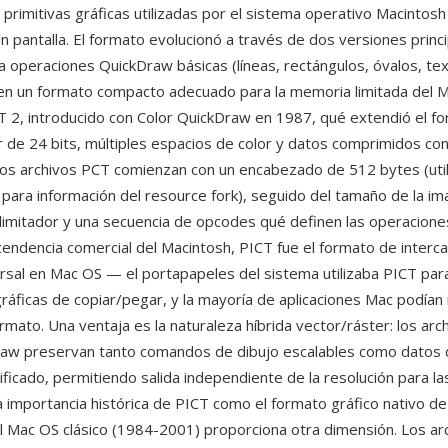
primitivas gráficas utilizadas por el sistema operativo Macintosh
n pantalla. El formato evolucionó a través de dos versiones princi
a operaciones QuickDraw básicas (líneas, rectángulos, óvalos, t
) en un formato compacto adecuado para la memoria limitada del 
ICT 2, introducido con Color QuickDraw en 1987, qué extendió el f
r de 24 bits, múltiples espacios de color y datos comprimidos co
Los archivos PCT comienzan con un encabezado de 512 bytes (uti
 para información del resource fork), seguido del tamaño de la im
limitador y una secuencia de opcodes qué definen las operaciones
cendencia comercial del Macintosh, PICT fue el formato de interc
ersal en Mac OS — el portapapeles del sistema utilizaba PICT par
ráficas de copiar/pegar, y la mayoría de aplicaciones Mac podían
rmato. Una ventaja es la naturaleza híbrida vector/ráster: los ar
raw preservan tanto comandos de dibujo escalables como datos 
ificado, permitiendo salida independiente de la resolución para l
La importancia histórica de PICT como el formato gráfico nativo d
el Mac OS clásico (1984-2001) proporciona otra dimensión. Los a