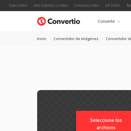
Video Editor
Add Subtitles to Video
Compress Video
GIF Editor
Te
Convertir
Inicio
Convertidor de imágenes
Convertidor d
Seleccione los
archivos