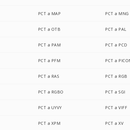
PCT a MAP
PCT a MNG
PCT a OTB
PCT a PAL
PCT a PAM
PCT a PCD
PCT a PFM
PCT a PICO
PCT a RAS
PCT a RGB
PCT a RGBO
PCT a SGI
PCT a UYVY
PCT a VIFF
PCT a XPM
PCT a XV