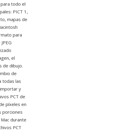
 para todo el
pales: PICT 1,
exto, mapas de
Macintosh
ormato para
n JPEG
lizado
agen, el
 de dibujo.
ambio de
a todas las
 importar y
chivos PCT de
de píxeles en
as porciones
e Mac durante
rchivos PCT