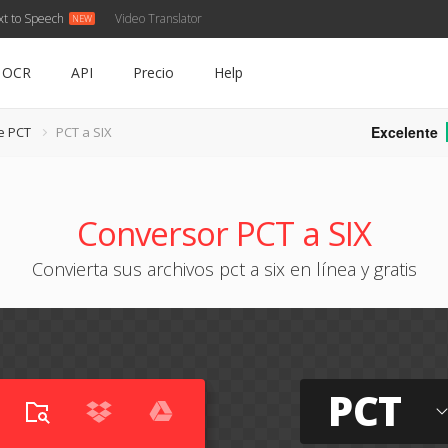
xt to Speech
Video Translator
OCR
API
Precio
Help
Excelente
e PCT
PCT a SIX
Conversor PCT a SIX
Convierta sus archivos pct a six en línea y gratis
PCT