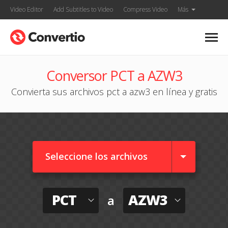
Video Editor
Add Subtitles to Video
Compress Video
Más
Conversor PCT a AZW3
Convierta sus archivos pct a azw3 en línea y gratis
Seleccione los archivos
PCT
AZW3
a