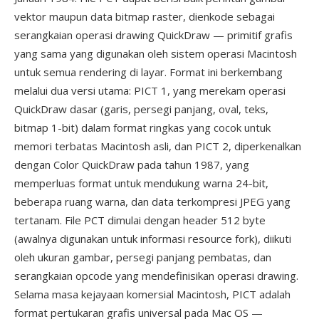
vektor maupun data bitmap raster, dienkode sebagai
serangkaian operasi drawing QuickDraw — primitif grafis
yang sama yang digunakan oleh sistem operasi Macintosh
untuk semua rendering di layar. Format ini berkembang
melalui dua versi utama: PICT 1, yang merekam operasi
QuickDraw dasar (garis, persegi panjang, oval, teks,
bitmap 1-bit) dalam format ringkas yang cocok untuk
memori terbatas Macintosh asli, dan PICT 2, diperkenalkan
dengan Color QuickDraw pada tahun 1987, yang
memperluas format untuk mendukung warna 24-bit,
beberapa ruang warna, dan data terkompresi JPEG yang
tertanam. File PCT dimulai dengan header 512 byte
(awalnya digunakan untuk informasi resource fork), diikuti
oleh ukuran gambar, persegi panjang pembatas, dan
serangkaian opcode yang mendefinisikan operasi drawing.
Selama masa kejayaan komersial Macintosh, PICT adalah
format pertukaran grafis universal pada Mac OS —