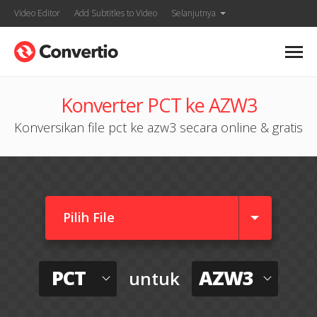
Video Editor
Add Subtitles to Video
Selanjutnya
Konverter PCT ke AZW3
Konversikan file pct ke azw3 secara online & gratis
Pilih File
PCT
AZW3
untuk