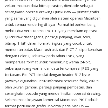
vektor maupun data bitmap raster, dienkode sebagai
serangkaian operasi drawing QuickDraw — primitif grafis
yang sama yang digunakan oleh sistem operasi Macintosh
untuk semua rendering di layar. Format ini berkembang
melalui dua versi utama: PICT 1, yang merekam operasi
QuickDraw dasar (garis, persegi panjang, oval, teks,
bitmap 1-bit) dalam format ringkas yang cocok untuk
memori terbatas Macintosh asli, dan PICT 2, diperkenalkan
dengan Color QuickDraw pada tahun 1987, yang
memperluas format untuk mendukung warna 24-bit,
beberapa ruang warna, dan data terkompresi JPEG yang
tertanam. File PCT dimulai dengan header 512 byte
(awalnya digunakan untuk informasi resource fork), diikuti
oleh ukuran gambar, persegi panjang pembatas, dan
serangkaian opcode yang mendefinisikan operasi drawing.
Selama masa kejayaan komersial Macintosh, PICT adalah
format pertukaran grafis universal pada Mac OS —