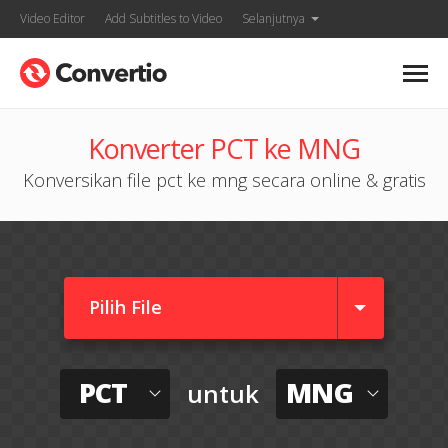
Video Editor
Add Subtitles to Video
Selanjutnya
Konverter PCT ke MNG
Konversikan file pct ke mng secara online & gratis
Pilih File
PCT
MNG
untuk