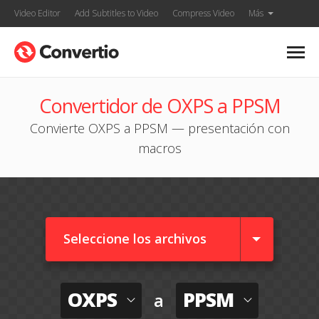
Video Editor
Add Subtitles to Video
Compress Video
Más
Convertidor de OXPS a PPSM
Convierte OXPS a PPSM — presentación con
macros
Seleccione los archivos
OXPS
PPSM
a