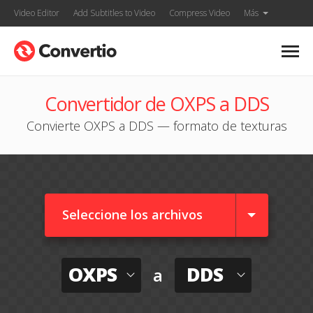
Video Editor
Add Subtitles to Video
Compress Video
Más
Convertidor de OXPS a DDS
Convierte OXPS a DDS — formato de texturas
Seleccione los archivos
OXPS
DDS
a