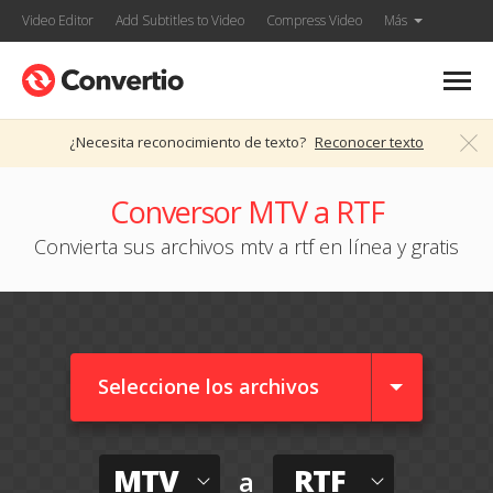
Video Editor
Add Subtitles to Video
Compress Video
Más
¿Necesita reconocimiento de texto?
Reconocer texto
Conversor MTV a RTF
Convierta sus archivos mtv a rtf en línea y gratis
Seleccione los archivos
MTV
RTF
a