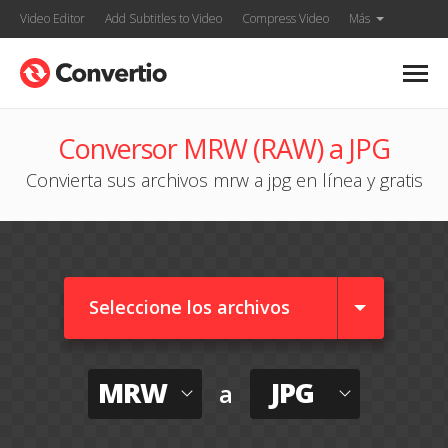
Video Editor
Add Subtitles to Video
Compress Video
Más
Conversor MRW (RAW) a JPG
Convierta sus archivos mrw a jpg en línea y gratis
Seleccione los archivos
MRW
JPG
a