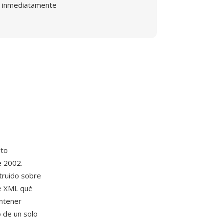
inmediatamente
rto
e 2002.
truido sobre
de XML qué
ontener
o de un solo