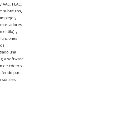
y AAC, FLAC,
 subtítulos,
omplejo y
a marcadores
 estilo) y
 funciones
eda
ulsado una
ng y software
ón de códecs
eferido para
ersonales.