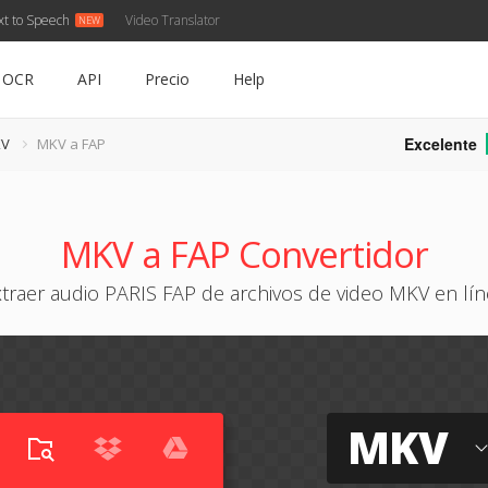
xt to Speech
Video Translator
OCR
API
Precio
Help
Excelente
KV
MKV a FAP
MKV a FAP Convertidor
traer audio PARIS FAP de archivos de video MKV en lí
MKV