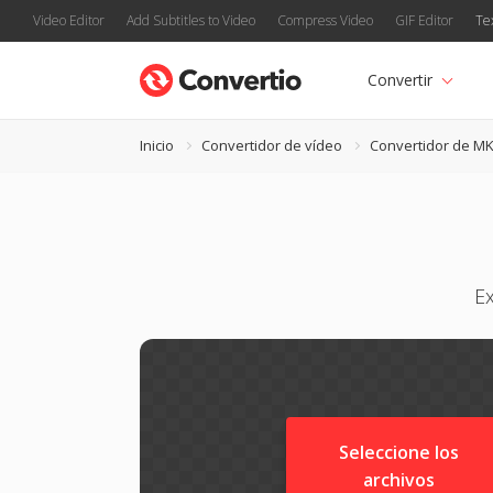
Video Editor
Add Subtitles to Video
Compress Video
GIF Editor
Te
Convertir
Inicio
Convertidor de vídeo
Convertidor de M
Ex
Seleccione los
archivos