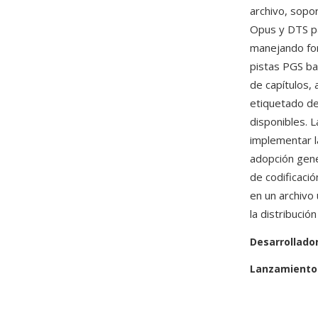
archivo, sopo
Opus y DTS pa
manejando for
pistas PGS b
de capítulos, 
etiquetado de
disponibles. 
implementar la
adopción gene
de codificaci
en un archivo
la distribució
Desarrollado
Lanzamiento 