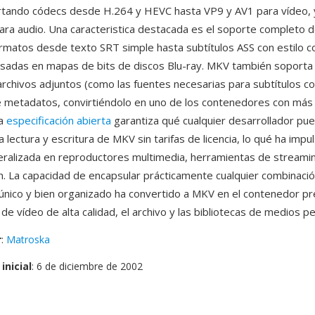
rtando códecs desde H.264 y HEVC hasta VP9 y AV1 para vídeo, 
ra audio. Una caracteristica destacada es el soporte completo de
matos desde texto SRT simple hasta subtítulos ASS con estilo c
asadas en mapas de bits de discos Blu-ray. MKV también soport
archivos adjuntos (como las fuentes necesarias para subtítulos con
 metadatos, convirtiéndolo en uno de los contenedores con más
La
especificación abierta
garantiza qué cualquier desarrollador pu
 lectura y escritura de MKV sin tarifas de licencia, lo qué ha imp
ralizada en reproductores multimedia, herramientas de streami
ón. La capacidad de encapsular prácticamente cualquier combinaci
 único y bien organizado ha convertido a MKV en el contenedor pr
n de vídeo de alta calidad, el archivo y las bibliotecas de medios p
r
:
Matroska
inicial
: 6 de diciembre de 2002