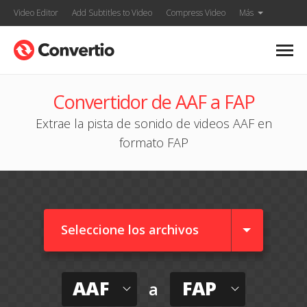
Video Editor
Add Subtitles to Video
Compress Video
Más
Convertidor de AAF a FAP
Extrae la pista de sonido de videos AAF en
formato FAP
Seleccione los archivos
AAF
FAP
a