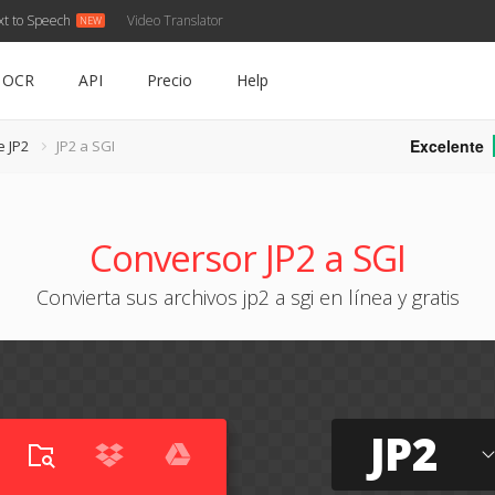
xt to Speech
Video Translator
OCR
API
Precio
Help
Excelente
e JP2
JP2 a SGI
Conversor JP2 a SGI
Convierta sus archivos jp2 a sgi en línea y gratis
JP2