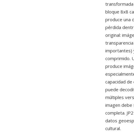
transformada 
bloque 8x8 ca
produce una d
pérdida dentr
original: imá
transparencia
importantes) 
comprimido. U
produce imáge
especialmente
capacidad de 
puede decodifi
múltiples ver
imagen debe s
completa. JP2 
datos geoespa
cultural.