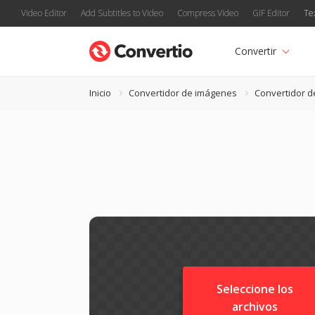
Video Editor
Add Subtitles to Video
Compress Video
GIF Editor
Te
Convertir
Inicio
Convertidor de imágenes
Convertidor d
Seleccione los
archivos