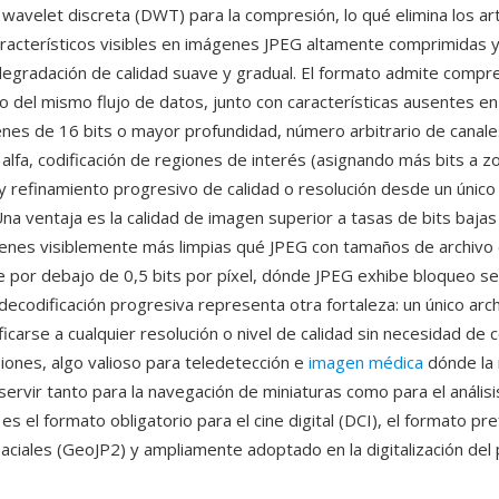
wavelet discreta (DWT) para la compresión, lo qué elimina los ar
racterísticos visibles en imágenes JPEG altamente comprimidas y
egradación de calidad suave y gradual. El formato admite compre
o del mismo flujo de datos, junto con características ausentes en
genes de 16 bits o mayor profundidad, número arbitrario de canale
 alfa, codificación de regiones de interés (asignando más bits a z
y refinamiento progresivo de calidad o resolución desde un único 
na ventaja es la calidad de imagen superior a tasas de bits baj
nes visiblemente más limpias qué JPEG con tamaños de archivo 
 por debajo de 0,5 bits por píxel, dónde JPEG exhibe bloqueo se
decodificación progresiva representa otra fortaleza: un único arc
carse a cualquier resolución o nivel de calidad sin necesidad de c
siones, algo valioso para teledetección e
imagen médica
dónde la
ervir tanto para la navegación de miniaturas como para el análisi
es el formato obligatorio para el cine digital (DCI), el formato pr
ciales (GeoJP2) y ampliamente adoptado en la digitalización del