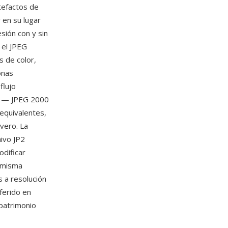
tefactos de
 en su lugar
sión con y sin
 el JPEG
s de color,
onas
flujo
as — JPEG 2000
equivalentes,
vero. La
hivo JP2
odificar
 misma
s a resolución
eferido en
 patrimonio