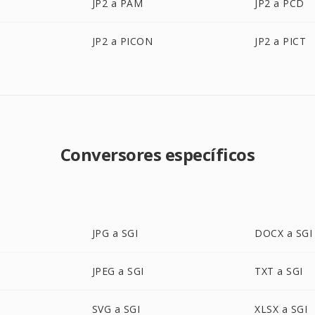
JP2 a PAM
JP2 a PCD
JP2 a PICON
JP2 a PICT
Conversores específicos
JPG a SGI
DOCX a SGI
JPEG a SGI
TXT a SGI
SVG a SGI
XLSX a SGI