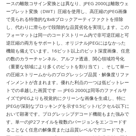
ースの離散コサイン変換とは異なり、JPEG 2000は離散ウェ
ーブレット変換（DWT）圧縮を使用し、高圧縮のJPEG画像
で見られる特徴的な8x8ブロックアーティファクトを排除
し、代わりに滑らかで段階的な品質劣化を実現します。この
フォーマットは同一のコードストリーム内で非可逆圧縮と可
逆圧縮の両方をサポートし、オリジナルJPEGにはなかった
機能も備えています。16ビット以上のビット深度画像、任意
の数のカラーチャンネル、アルファ透過、関心領域符号化
（重要な領域により多くのビットを割り当て）、そして単一
の圧縮ストリームからのプログレッシブ品質・解像度リファ
インメントが含まれます。優れた利点の一つは低ビットレー
トでの卓越した画質です — JPEG 2000は同等のファイルサ
イズでJPEGよりも視覚的にクリーンな画像を生成し、特に
JPEGが深刻なブロッキングを示す0.5ビット/ピクセル以下に
おいて顕著です。プログレッシブデコード機能もまた強みで
す。単一のJP2ファイルを複数のバージョンをエンコードす
ることなく任意の解像度または品質レベルでデコードでき、