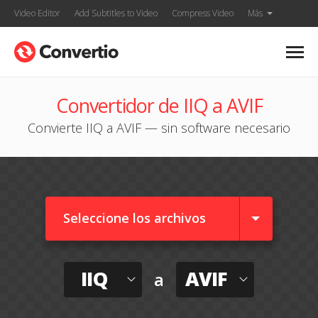
Video Editor
Add Subtitles to Video
Compress Video
Más
Convertidor de IIQ a AVIF
Convierte IIQ a AVIF — sin software necesario
Seleccione los archivos
IIQ
AVIF
a