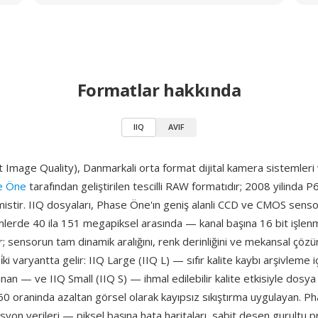
Formatlar hakkında
IIQ
AVIF
nt Image Quality), Danmarkali orta format dijital kamera sistemleri
e Öne
tarafından geliştirilen tescilli RAW formatıdır; 2008 yilinda P6
lmistir. IIQ dosyaları, Phase Öne'ın geniş alanli CCD ve CMOS sen
lerde 40 ila 151 megapiksel arasında — kanal başına 16 bit işl
ar; sensorun tam dinamik aralığını, renk derinliğini ve mekansal çöz
̇ki varyantta gelir: IIQ Large (IIQ L) — sıfır kalite kaybı arşivleme i
lanan — ve IIQ Small (IIQ S) — ihmal edilebilir kalite etkisiyle dosya
0 oraninda azaltan görsel olarak kayıpsız sıkıştırma uygulayan. P
syon verileri — piksel başına hata haritaları, sabit desen gurultu pr