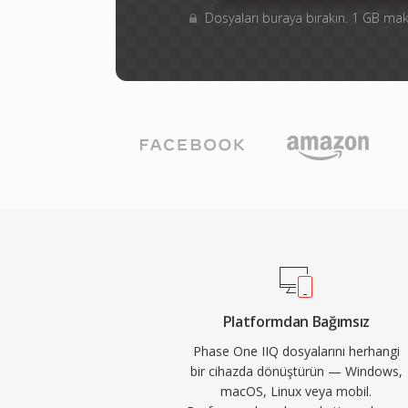
Dosyaları buraya bırakın. 1 GB m
Platformdan Bağımsız
Phase One IIQ dosyalarını herhangi
bir cihazda dönüştürün — Windows,
macOS, Linux veya mobil.