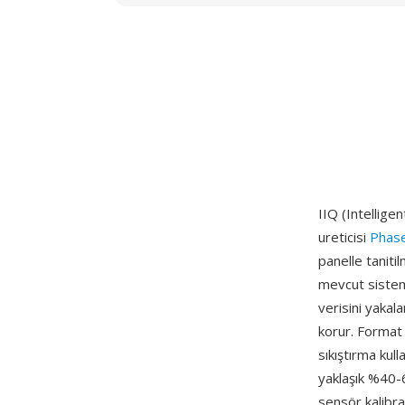
IIQ (Intellige
ureticisi
Phas
panelle taniti
mevcut sistem
verisini yakal
korur. Format i
sıkıştırma kul
yaklaşık %40-6
sensör kalibra