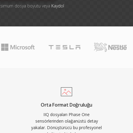
aksimum dosya boyutu veya
Kaydol
Orta Format Doğruluğu
IIQ dosyaları Phase One
sensörlerinden olağanüstü detay
yakalar. Dönüştürücü bu profesyonel