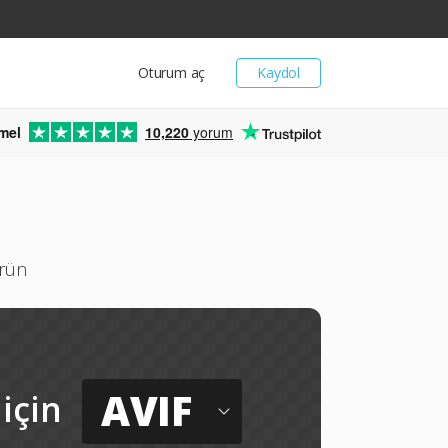
Oturum aç
Kaydol
mel
10,220
yorum
ürün
AVIF
için