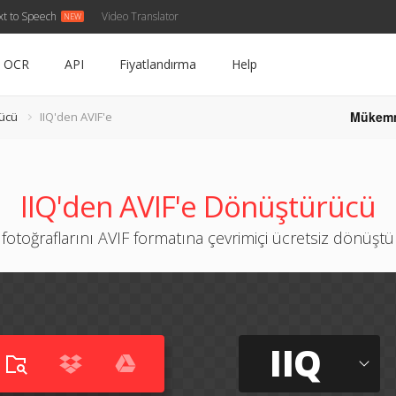
xt to Speech
Video Translator
OCR
API
Fiyatlandırma
Help
Mükem
rücü
IIQ'den AVIF'e
IIQ'den AVIF'e Dönüştürücü
 fotoğraflarını AVIF formatına çevrimiçi ücretsiz dönüşt
IIQ