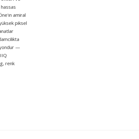
a hassas
Öne'ın amiral
 yüksek piksel
anatlar
amcilikta
ü yondur —
 IIQ
g, renk