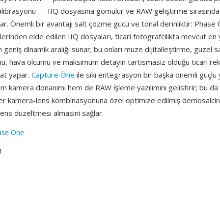
kalibrasyonu — IIQ dosyasına gomulur ve RAW geliştirme sırasınd
r. Önemli bir avantajı salt çözme gücü ve tonal derinliktir: Phase 
erinden elde edilen IIQ dosyaları, ticari fotografcilikta mevcut en
n geniş dinamik aralığı sunar; bu onları muze dijitalleştirme, guzel s
u, hava olcumu ve maksimum detayin tartismasiz olduğu ticari rekl
at yapar.
Capture Öne
ile sıkı entegrasyon bir başka önemli güçl
 kamera donanımı hem de RAW i̇şleme yazılımını gelistirir; bu da
her kamera-lens kombinasyonuna özel optimize edilmiş demosaicin
ens duzeltmesi almasini sağlar.
ase One
8