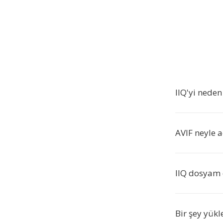
IIQ'yi neden
AVIF neyle aç
IIQ dosyam
Bir şey yük