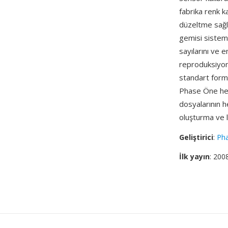
fabrika renk 
düzeltme sağla
gemisi sisteml
sayılarını ve e
reproduksiyon
standart form
Phase Öne hem
dosyalarının 
oluşturma ve l
Geliştirici
:
Ph
İlk yayın
: 200