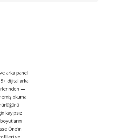
 ve arka panel
5+ dijital arka
sorlerinden —
enmemiş okuma
ünürlüğünü
çin kayıpsız
 boyutlarını
hase Öne'ın
ofilleri ve