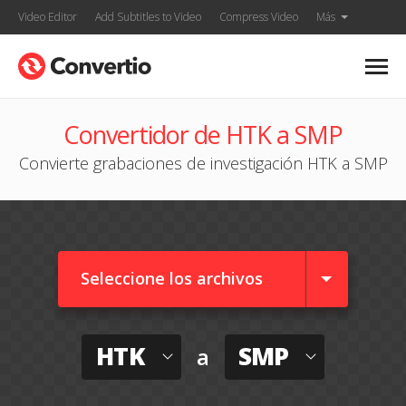
Video Editor
Add Subtitles to Video
Compress Video
Más
Convertidor de HTK a SMP
Convierte grabaciones de investigación HTK a SMP
Seleccione los archivos
HTK
SMP
a