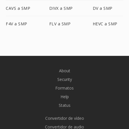
CAVS a SMP
DIVX a SMP
DV a SMP
F4V a SMP
FLV a SMP
HEVC a SMP
About
Security
Formatos
Help
Status
Convertidor de vídeo
Convertidor de audio