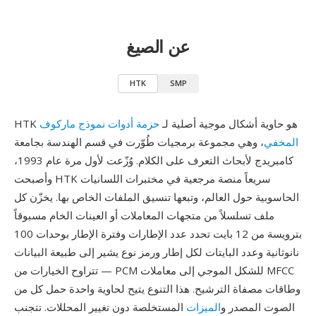
عن الصيغ
HTK
SMP
HTK هو حاوية أشكال موجية أصلية لـ
حزمة أدوات نموذج ماركوف
المخفي
، وهي مجموعة برمجيات طُوّرت في قسم الهندسة بجامعة
كامبريدج لأبحاث التعرف على الكلام. وُزّعت لأول مرة عام 1993،
وأصبحت HTK سريعاً منصة مرجعية في مختبرات اللسانيات
الحاسوبية حول العالم، وتبعها تنسيق الملفات الخاص بها. يخزّن كل
ملف تسلسلاً من متجهات المعاملات أو العينات الخام مسبوقاً
بترويسة من 12 بايت تحدد عدد الإطارات وفترة الإطار بوحدات 100
نانوثانية وعدد البايتات لكل إطار ورمز نوع يشير إلى طبيعة البيانات
— تتراوح الخيارات من PCM للشكل الموجي إلى معاملات MFCC
وطاقات مصفاة الترشيح. هذا التنوع يتيح لحاوية واحدة حمل كل من
الصوت المصدر و
الميزات
المستخلصة دون تغيير المحللات. تتجنب