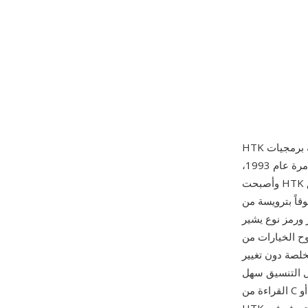
برمجيات
طُوّرت في قسم الهندسة بجامعة كامبريدج لأبحاث التعرف على الكلام. وُزّعت لأول مرة عام 1993،
وأصبحت HTK سريعاً منصة مرجعية في مختبرات اللسانيات الحاسوبية حول العالم، وتبعها تنسيق
قاً بترويسة من
البايتات لكل إطار ورمز نوع يشير
جي إلى معاملات MFCC وطاقات مصفاة
لصة دون تغيير
عل التنسيق سهل
القراءة من C أو Python أو MATLAB ببضعة أسطر من الإدخال/الإخراج الثنائي. ثلاث مزايا تدعم أهمية