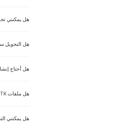
هل يمكنني تحويل HTK إلى DVMS
هل التحويل س
هل أحتاج إنش
هل ملفات HTK محمية أثناء التحويل؟
هل يمكنني الت