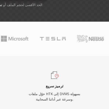
أسقِط الملفات هنا. 1 GB الحد الأقصى لحجم الملف أو
تس
ترميز سريع
حوّل ملفات HTK إلى DVMS بسهولة
وسرعة عبر أداتنا السحابية.