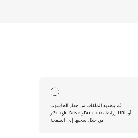
1
قُم بتحديد الملفات من جهاز الحاسوب
وGoogle Drive وDropbox، ورابط URL أو
من خلال سحبها إلى الصفحة.