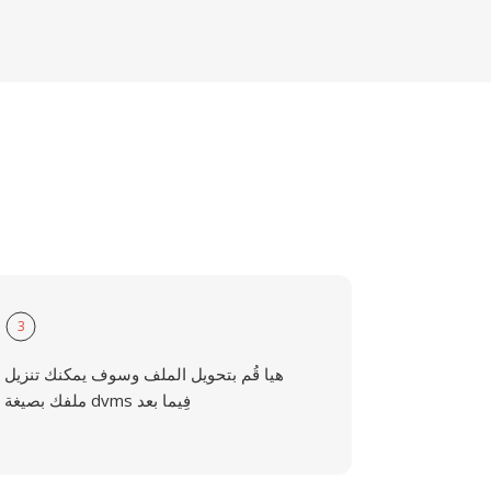
3
هيا قُم بتحويل الملف وسوف يمكنك تنزيل
ملفك بصيغة dvms فِيما بعد