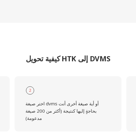
كيفية تحويل HTK إلى DVMS
2
اختر صيغة dvms أو أية صيغة أخرى أنت
بحاجةٍ إليها كنتيجة (أكثر من 200 صيغة
مدعومة)