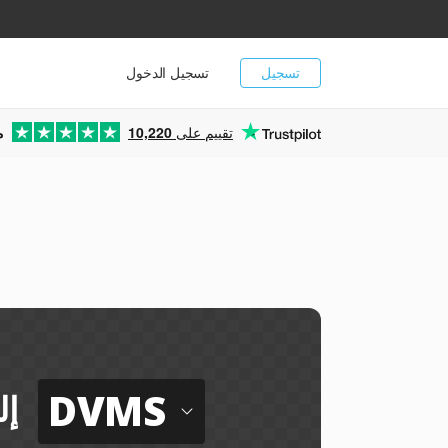
تسجيل
تسجيل الدخول
تقييم على
10,220
م
DVMS
إل