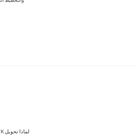
لماذا تحويل HTK إلى DVMS؟