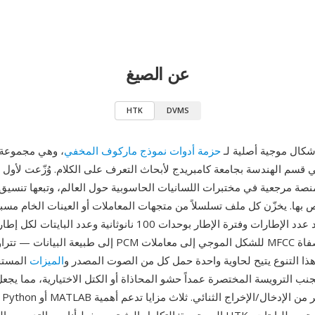
عن الصيغ
HTK
DVMS
ة أشكال موجية أصلية لـ
حزمة أدوات نموذج ماركوف المخفي
، وهي مجموعة 
 بها. يخزّن كل ملف تسلسلاً من متجهات المعاملات أو العينات الخام مسبو
12 بايت تحدد عدد الإطارات وفترة الإطار بوحدات 100 نانوثانية وعدد 
إلى طبيعة البيانات — تتراوح الخيارات من PCM للشكل المو
هذا التنوع يتيح لحاوية واحدة حمل كل من الصوت المصدر و
الميزات
المستخ
جنب الترويسة المختصرة عمداً حشو المحاذاة أو الكتل الاختيارية، مما يج