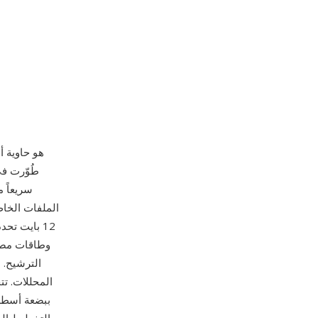
HTK هو حاوي
الملفات الخاص
الترشيح. 
المحللات. تت