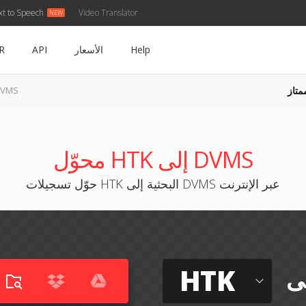
xt to Speech
Video Translator
Help
الأسعار
API
R
متاز
HTK إلى S
محوّل HTK إلى DVMS
حوّل تسجيلات HTK البحثية إلى DVMS عبر الإنترنت
HTK
ى