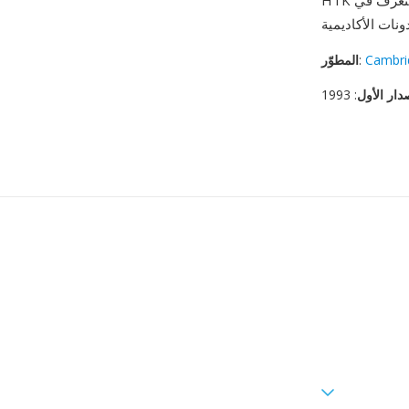
HTK المستمرة: التكامل الوثيق مع خط أنابيب التدريب والتعرف في HTK، والتخطيط الحتمي للبايتات
Cambri
:
المطوّر
دار الأول
: 1993