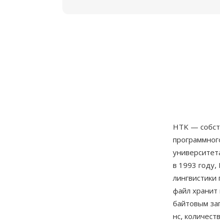
HTK — собст
программног
университет
в 1993 году
лингвистики 
файл хранит 
байтовым за
нс, количест