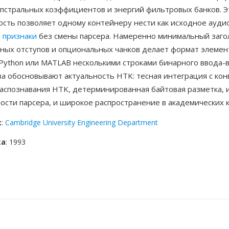
епстральных коэффициентов и энергий фильтровых банков. Э
сть позволяет одному контейнеру нести как исходное аудио
е
признаки
без смены парсера. Намеренно минимальный заго
ных отступов и опциональных чанков делает формат элеме
 Python или MATLAB несколькими строками бинарного ввода-
а обосновывают актуальность HTK: тесная интеграция с ко
распознавания HTK, детерминированная байтовая разметка,
сти парсера, и широкое распространение в академических к
к
:
Cambridge University Engineering Department
ка
: 1993