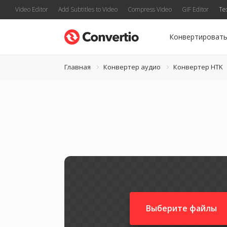
Video Editor
Add Subtitles to Video
Compress Video
GIF Editor
Te
Конвертироват
Главная
Конвертер аудио
Конвертер HTK
Выберите файлы