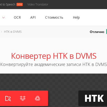
xt to Speech
Video Translator
ь
OCR
API
Стоимость
Help
Отлично
HTK в DVMS
Конвертер HTK в DVMS
Конвертируйте академические записи HTK в DVMS
HTK