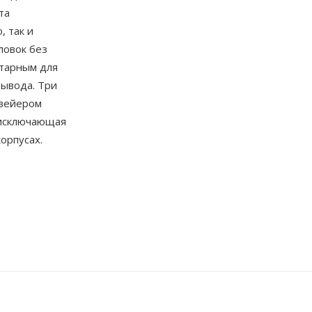
та
, так и
ловок без
нтарным для
вывода. Три
нвейером
 исключающая
орпусах.