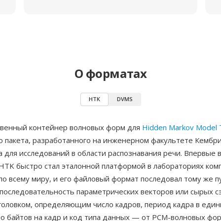
О форматах
HTK
DVMS
венный контейнер волновых форм для
Hidden Markov Model T
о пакета, разработанного на инженерном факультете Кембр
а для исследований в области распознавания речи. Впервые
, HTK быстро стал эталонной платформой в лабораториях ко
по всему миру, и его файловый формат последовал тому же п
последовательность параметрических векторов или сырых сэ
головком, определяющим число кадров, период кадра в един
во байтов на кадр и код типа данных — от PCM-волновых фо