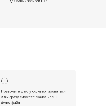
для ваших записей HTK.
3
Позвольте файлу сконвертироваться
и вы сразу сможете скачать ваш
dvms-файл