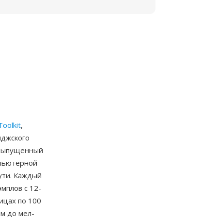
oolkit
,
иджского
 выпущенный
мпьютерной
ути. Каждый
мплов с 12-
ицах по 100
рм до мел-