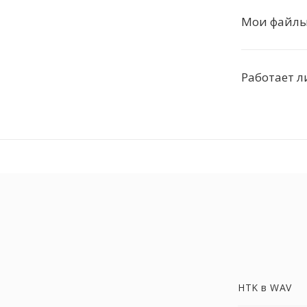
Мои файлы
Работает л
HTK в WAV