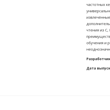
частотных к
универсально
извлечённы
дополнитель
чтения из C,
преимуществ
обучения и 
неоднозначно
Разработчи
Дата выпус