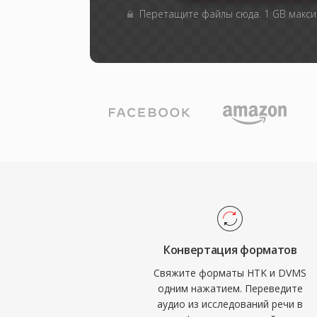
Перетащите файлы сюда. 1 GB макс
Конвертация форматов
Свяжите форматы HTK и DVMS
одним нажатием. Переведите
аудио из исследований речи в