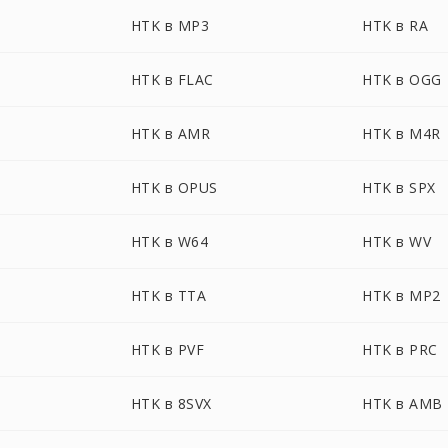
HTK в MP3
HTK в RA
HTK в FLAC
HTK в OGG
HTK в AMR
HTK в M4R
HTK в OPUS
HTK в SPX
HTK в W64
HTK в WV
HTK в TTA
HTK в MP2
HTK в PVF
HTK в PRC
HTK в 8SVX
HTK в AMB