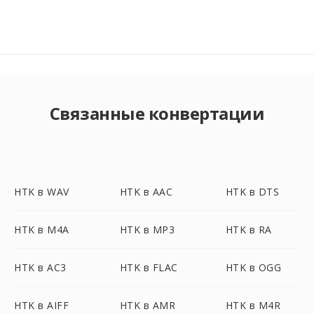
Связанные конвертации
HTK в WAV
HTK в AAC
HTK в DTS
HTK в M4A
HTK в MP3
HTK в RA
HTK в AC3
HTK в FLAC
HTK в OGG
HTK в AIFF
HTK в AMR
HTK в M4R