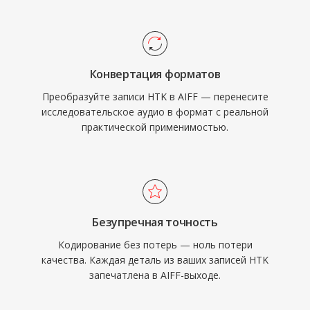
включая Logic Pro и GarageBand, где AIFF
используется как рабочий формат.
Контейнер поддерживает различные
частоты дискретизации и разрядность до 32
Конвертация форматов
бит, обеспечивая высококачественные
Преобразуйте записи HTK в AIFF — перенесите
рабочие процессы, превышающие
исследовательское аудио в формат с реальной
характеристики CD. Для тех, кто ставит
практической применимостью.
целостность звука выше экономии
пространства, AIFF остаётся надёжным
выбором в индустрии звукозаписи.
Безупречная точность
Кодирование без потерь — ноль потери
качества. Каждая деталь из ваших записей HTK
запечатлена в AIFF-выходе.