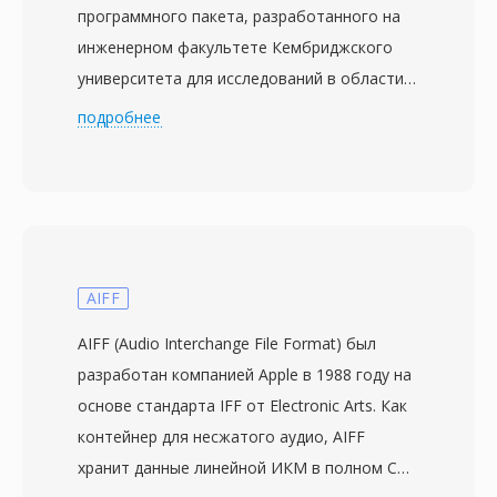
программного пакета, разработанного на
инженерном факультете Кембриджского
университета для исследований в области
распознавания речи. Впервые выпущенный
подробнее
в 1993 году, HTK быстро стал эталонной
платформой в лабораториях компьютерной
лингвистики по всему миру, и его файловый
формат последовал тому же пути. Каждый
файл хранит последовательность
параметрических векторов или сырых
AIFF
сэмплов с 12-байтовым заголовком,
AIFF (Audio Interchange File Format) был
определяющим число кадров, период кадра
разработан компанией Apple в 1988 году на
в единицах по 100 нс, количество байтов на
основе стандарта IFF от Electronic Arts. Как
кадр и код типа данных — от PCM-волновых
контейнер для несжатого аудио, AIFF
форм до мел-частотных кепстральных
хранит данные линейной ИКМ в полном CD-
коэффициентов и энергий фильтровых