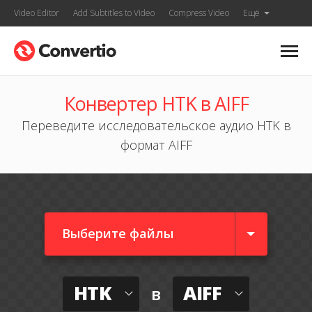
Video Editor
Add Subtitles to Video
Compress Video
Ещё
Конвертер HTK в AIFF
Переведите исследовательское аудио HTK в
формат AIFF
Выберите файлы
HTK
AIFF
в