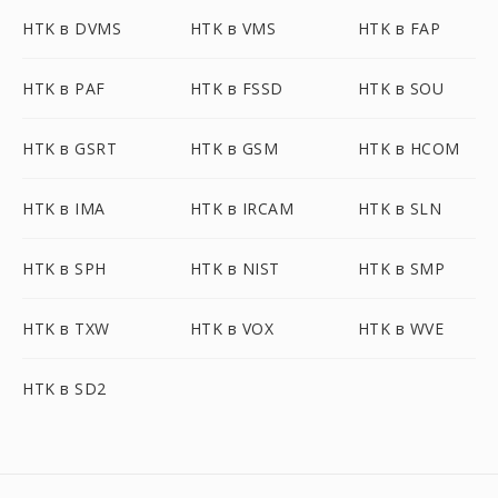
HTK в DVMS
HTK в VMS
HTK в FAP
HTK в PAF
HTK в FSSD
HTK в SOU
HTK в GSRT
HTK в GSM
HTK в HCOM
HTK в IMA
HTK в IRCAM
HTK в SLN
HTK в SPH
HTK в NIST
HTK в SMP
HTK в TXW
HTK в VOX
HTK в WVE
HTK в SD2