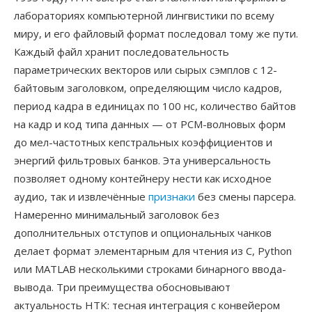
лабораториях компьютерной лингвистики по всему
миру, и его файловый формат последовал тому же пути.
Каждый файл хранит последовательность
параметрических векторов или сырых сэмплов с 12-
байтовым заголовком, определяющим число кадров,
период кадра в единицах по 100 нс, количество байтов
на кадр и код типа данных — от PCM-волновых форм
до мел-частотных кепстральных коэффициентов и
энергий фильтровых банков. Эта универсальность
позволяет одному контейнеру нести как исходное
аудио, так и извлечённые
признаки
без смены парсера.
Намеренно минимальный заголовок без
дополнительных отступов и опциональных чанков
делает формат элементарным для чтения из C, Python
или MATLAB несколькими строками бинарного ввода-
вывода. Три преимущества обосновывают
актуальность HTK: тесная интеграция с конвейером