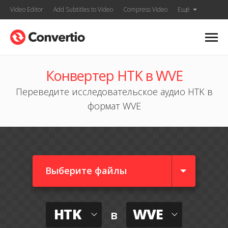
Video Editor
Add Subtitles to Video
Compress Video
Ещё
Конвертер HTK в WVE
Переведите исследовательское аудио HTK в
формат WVE
Выберите файлы
HTK
WVE
в