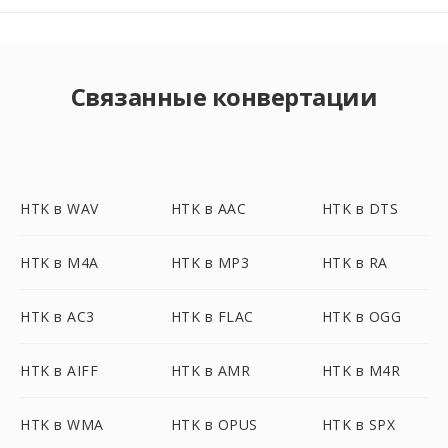
Связанные конвертации
HTK в WAV
HTK в AAC
HTK в DTS
HTK в M4A
HTK в MP3
HTK в RA
HTK в AC3
HTK в FLAC
HTK в OGG
HTK в AIFF
HTK в AMR
HTK в M4R
HTK в WMA
HTK в OPUS
HTK в SPX