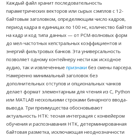
Каждый файл хранит последовательность
параметрических векторов или сырых сэмплов с 12-
байтовым заголовком, определяющим число кадров,
период кадра в единицах по 100 нс, количество байтов
на кадр и код типа данных — от PCM-волновых форм
до мел-частотных кепстральных коэффициентов и
энергий фильтровых банков. Эта универсальность
позволяет одному контейнеру нести как исходное
аудио, так и извлечённые
признаки
без смены парсера.
Намеренно минимальный заголовок без
дополнительных отступов и опциональных чанков
делает формат элементарным для чтения из C, Python
или MATLAB несколькими строками бинарного ввода-
вывода. Три преимущества обосновывают
актуальность HTK: тесная интеграция с конвейером
обучения и распознавания HTK, детерминированная
байтовая разметка, исключающая неоднозначности