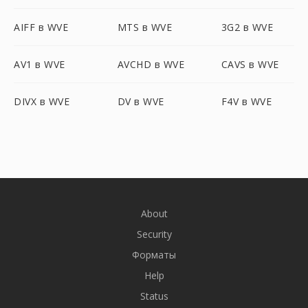
AIFF в WVE
MTS в WVE
3G2 в WVE
AV1 в WVE
AVCHD в WVE
CAVS в WVE
DIVX в WVE
DV в WVE
F4V в WVE
About
Security
Форматы
Help
Status