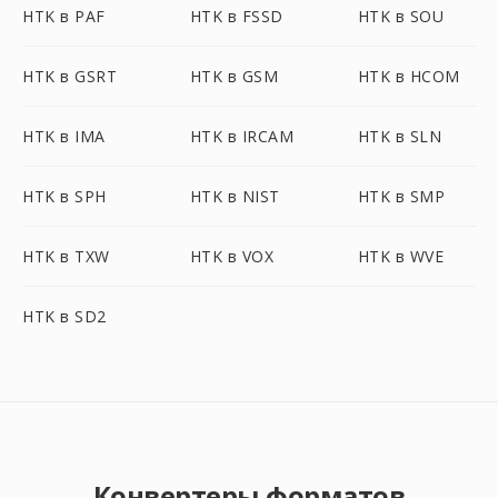
HTK в PAF
HTK в FSSD
HTK в SOU
HTK в GSRT
HTK в GSM
HTK в HCOM
HTK в IMA
HTK в IRCAM
HTK в SLN
HTK в SPH
HTK в NIST
HTK в SMP
HTK в TXW
HTK в VOX
HTK в WVE
HTK в SD2
Конвертеры форматов