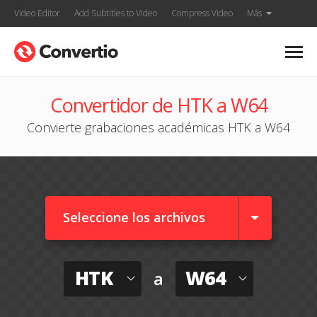
Video Editor
Add Subtitles to Video
Compress Video
Más
Convertidor de HTK a W64
Convierte grabaciones académicas HTK a W64
Seleccione los archivos
HTK
W64
a