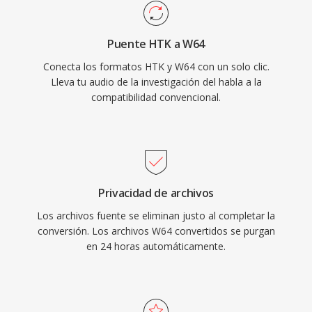
grabación de conciertos en vivo y la adquisicion
de datos científicos. Sound Forge, Audacity y
Puente HTK a W64
otras estaciones de trabajo de audio digital
Conecta los formatos HTK y W64 con un solo clic.
profesionales proporcionan soporte nativo de
Lleva tu audio de la investigación del habla a la
W64 para importación y exportación sin
compatibilidad convencional.
problemas. Para ingenieros y productores qué
trabajan habitualmente con material de larga
duración y alta fidelidad, W64 ofrece la
fiabilidad y simplicidad de WAV sin la frustrante
restricción de tamaño.
Privacidad de archivos
Los archivos fuente se eliminan justo al completar la
conversión. Los archivos W64 convertidos se purgan
en 24 horas automáticamente.