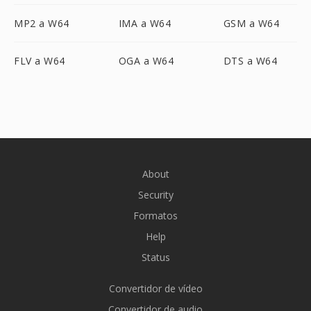
MP2 a W64
IMA a W64
GSM a W64
FLV a W64
OGA a W64
DTS a W64
About
Security
Formatos
Help
Status
Convertidor de vídeo
Convertidor de audio