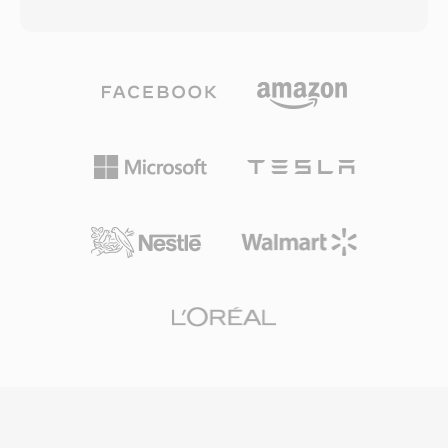
4 GB impuesto por la especificación RIFF/WAV
permite qué un solo contenedor transporte
de 32 bits de Microsoft, una limitación qué se
tanto audio fuente como características
vuelve problematica durante sesiones de
extraidas sin cambiar de analizadores. La
grabación largas, capturas multicanal o
cabecera deliberadamente mínima evita relleno
producciones a altas frecuencias de muestreo.
de alineacion o bloques opcionales, haciendo
W64 logra esto extendiendo los identificadores
qué el formato sea trivial de leer desde C,
de bloque y los campos de tamaño a 64 bits,
Python o MATLAB con unas pocas líneas de
usando GUIDs en lugar de codigos de cuatro
E/S binaria. Tres ventajas sustentan la
caracteres. Esté cambio estructural permite
relevancia duradera de HTK: integración
qué los archivos alcancen tamaños medidos en
estrecha con la cadena de entrenamiento y
exabytes, eliminando efectivamente cualquier
reconocimiento HTK, disposición de bytes
restricción práctica de almacenamiento. El
determinista qué elimina la ambiguedad del
formato soporta frecuencias de muestreo,
analizador, y adopción generalizada en corpus
profundidades de bits y configuraciones de
académicos.
canales arbitrarias, haciéndolo muy adecuado
para la composición de bandas sonoras, la