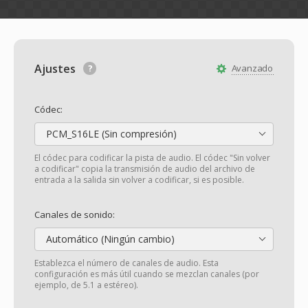
Ajustes
Avanzado
Códec:
PCM_S16LE (Sin compresión)
El códec para codificar la pista de audio. El códec "Sin volver
a codificar" copia la transmisión de audio del archivo de
entrada a la salida sin volver a codificar, si es posible.
Canales de sonido:
Automático (Ningún cambio)
Establezca el número de canales de audio. Esta
configuración es más útil cuando se mezclan canales (por
ejemplo, de 5.1 a estéreo).