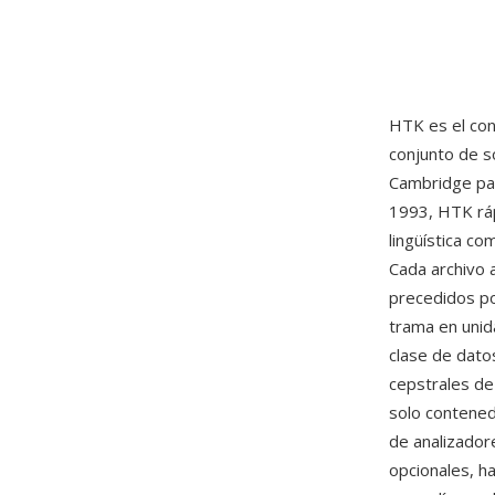
HTK es el co
conjunto de s
Cambridge par
1993, HTK ráp
lingüística co
Cada archivo 
precedidos po
trama en unid
clase de dato
cepstrales de
solo contened
de analizador
opcionales, h