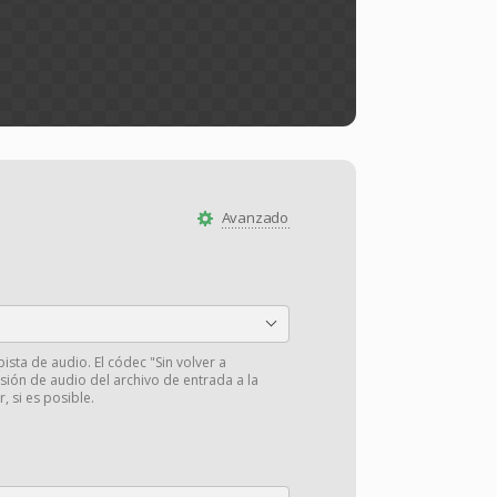
Avanzado
pista de audio. El códec "Sin volver a
isión de audio del archivo de entrada a la
r, si es posible.