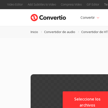
Video Editor
Add Subtitles to Video
Compress Video
GIF Editor
Te
Convertir
Inicio
Convertidor de audio
Convertidor de H
Seleccione los
archivos