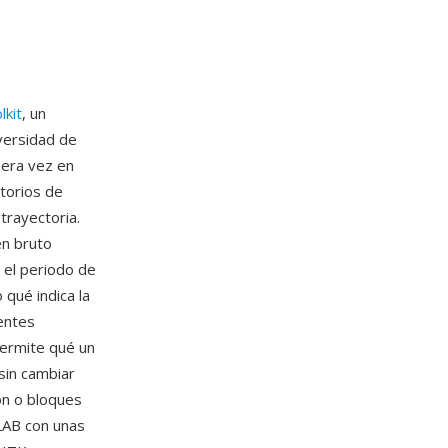
kit
, un
versidad de
mera vez en
torios de
trayectoria.
en bruto
 el periodo de
qué indica la
entes
permite qué un
sin cambiar
on o bloques
TLAB con unas