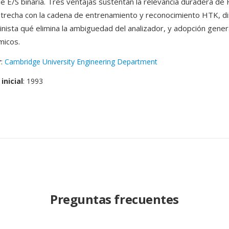
de E/S binaria. Tres ventajas sustentan la relevancia duradera de
strecha con la cadena de entrenamiento y reconocimiento HTK, di
nista qué elimina la ambiguedad del analizador, y adopción gener
micos.
r
:
Cambridge University Engineering Department
inicial
: 1993
Preguntas frecuentes