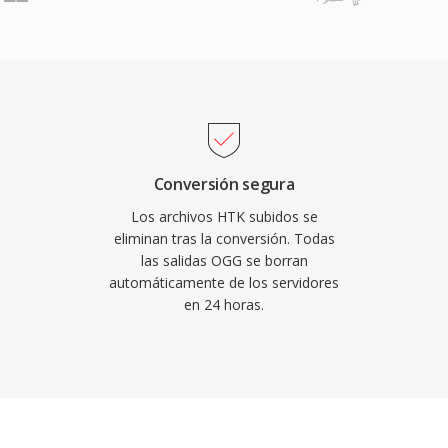
es. Una ventaja
e licencia — los
aformas de streaming y
mentar Vorbis sin
apoyo en Vorbis durante
ng precisamente por
 degradación de calidad
Conversión segura
egante qué muchos
Los archivos HTK subidos se
endo popular en
eliminan tras la conversión. Todas
las salidas OGG se borran
limitado y miles de
automáticamente de los servidores
VLC, Firefox, Chrome y
en 24 horas.
a de Vorbis.