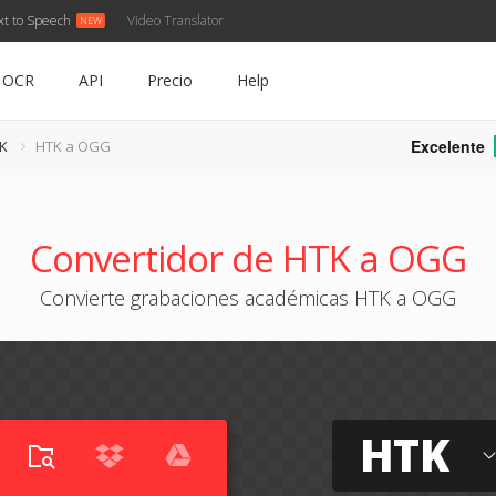
xt to Speech
Video Translator
OCR
API
Precio
Help
Excelente
TK
HTK a OGG
Convertidor de HTK a OGG
Convierte grabaciones académicas HTK a OGG
HTK