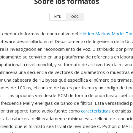
Sobre los formatos
HTK
OGG
ntenedor de formas de onda nativo del
Hidden Markov Model Tool
oftware desarrollado en el Departamento de Ingeniería de la Uni
a la investigación en reconocimiento de voz. Distribuido por pri
idamente se convirtio en una plataforma de referencia en labora
mputacional a nivel mundial, y su formato de archivo tuvo la misma 
almacena una secuencia de vectores de parámetros o muestras 
r una cabecera de 12 bytes qué específica el número de tramas,
ades de 100 ns, el conteo de bytes por trama y un código de tipo 
s — las opciones van desde PCM de forma de onda hasta coefici
 frecuencia Mel y energias de banco de filtros. Está versatilidad 
or transporte tanto audio fuente como
características
extraidas 
es. La cabecera deliberadamente mínima evita relleno de alineaci
aciendo qué el formato sea trivial de leer desde C, Python o MA