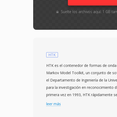
Suelte los archivos aquí. 1 GB 
HTK
HTK es el contenedor de formas de onda 
Markov Model Toolkit, un conjunto de so
el Departamento de Ingeniería de la Univ
para la investigación en reconocimiento d
primera vez en 1993, HTK rápidamente se
plataforma de referencia en laboratorios d
leer más
computacional a nivel mundial, y su forma
misma trayectoria. Cada archivo almacen