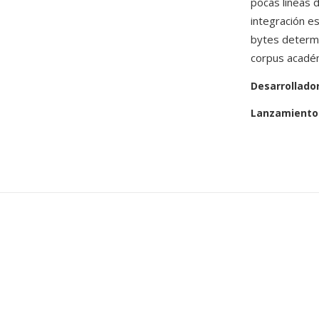
pocas líneas 
integración e
bytes determi
corpus acadé
Desarrollado
Lanzamiento 