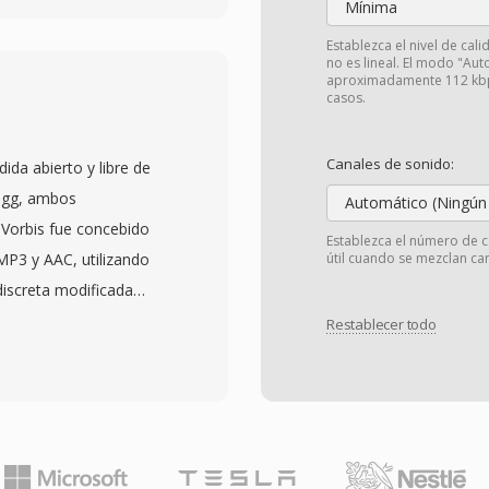
Mínima
uto precedidos por una
Establezca el nivel de cal
úmero de tramas, el
no es lineal. El modo "Aut
aproximadamente 112 kbps
el conteo de bytes por
casos.
lase de datos — las
a hasta coeficientes
Canales de sonido:
da abierto y libre de
 banco de filtros. Está
 Ogg, ambos
Automático (Ningún
dor transporte tanto
 Vorbis fue concebido
Establezca el número de c
as sin cambiar de
MP3 y AAC, utilizando
útil cuando se mezclan can
e mínima evita relleno
discreta modificada
endo qué el formato sea
ariable qué se adapta a
Restablecer todo
 con unas pocas líneas
s pruebas de escucha
 relevancia duradera de
qué Vorbis ofrece una
de entrenamiento y
r a MP3, especialmente
 determinista qué
oporta frecuencias de
adopción generalizada en
5 canales, abarcando