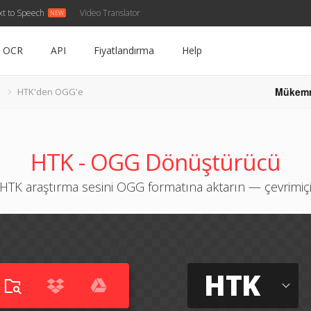
xt to Speech
Video Translator
OCR
API
Fiyatlandırma
Help
Mükem
HTK'den OGG'e
HTK - OGG Dönüştürücü
HTK araştırma sesini OGG formatına aktarın — çevrimiç
HTK