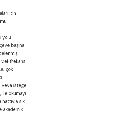
arı için
ormu
ı yolu
rçeve başına
ncelenmiş
 Mel-frekans
 Bu çok
cı
u veya isteğe
Ç ile okumayı
hattıyla sıkı
 ve akademik