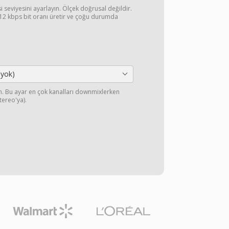
si seviyesini ayarlayın. Ölçek doğrusal değildir.
2 kbps bit oranı üretir ve çoğu durumda
 yok)
yın. Bu ayar en çok kanalları downmixlerken
stereo'ya).