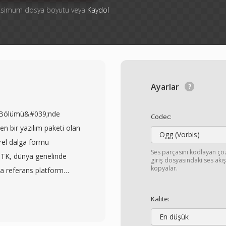
aksimum dosya boyutu veya
Kaydol
Ayarlar
k Bölümü&#039;nde
Codec:
en bir yazılım paketi olan
Ogg (Vorbis)
el dalga formu
Ses parçasını kodlayan ç
 HTK, dünya genelinde
giriş dosyasındaki ses ak
kopyalar.
la referans platform
u izlemiştir. Her dosya,
ve süresini, çerçeve
Kalite:
 bir tür kodu içeren 12
En düşük