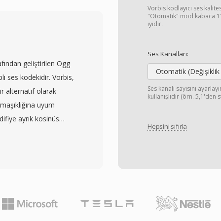
e vektörleri veya ham
Vorbis kodlayıcı ses kalite
CM&#039;den Mel-frekans
"Otomatik" mod kabaca 11
iyidir.
rjilerine kadar seçenekler
yıcının hem kaynak sesi
Ses Kanalları:
iştirmeden taşımasını
afından geliştirilen Ogg
izalama dolgusu veya
Otomatik (Değişiklik
plı ses kodekidir. Vorbis,
 C, Python veya
Ses kanalı sayısını ayarla
alternatif olarak
kullanışlıdır (örn. 5,1'den 
okumayı kolaylaştırır.
armaşıklığına uyum
üç avantaj: HTK eğitim
difiye ayrık kosinüs
ıcı belirsizliğini ortadan
Hepsini sıfırla
dinleme testleri,
emik veri derlemlerinde
ığında MP3 ile eşleşen
rlı olarak göstermiştir.
 kadar örnekleme
tekleyerek mono sesten
ne çıkan avantajı lisans
 geliştiricileri, akış