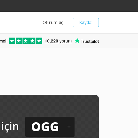
Oturum aç
Kaydol
mel
10,220
yorum
i
OGG
için