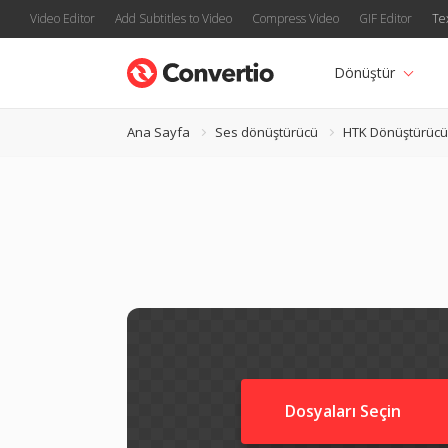
Video Editor
Add Subtitles to Video
Compress Video
GIF Editor
Te
Dönüştür
Ana Sayfa
Ses dönüştürücü
HTK Dönüştürücü
Dosyaları Seçin