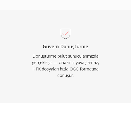
aygısı olmadan Vorbis
larca birincil akış kodeki
 ayrıca düşük bit
en daha zarif biçimde
tlı olduğu ve binlerce
arında popülerliğini
Güvenli Dönüştürme
droid yerel Vorbis kod
Dönüştürme bulut sunucularımızda
gerçekleşir — cihazınız yavaşlamaz,
HTK dosyaları hızla OGG formatına
dönüşür.