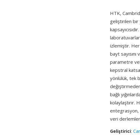
HTK, Cambridg
geliştirilen bi
kapsayıcısıdır
laboratuvarlar
izlemiştir. He
bayt sayısını v
parametre vek
kepstral katsa
yönlülük, tek 
değiştirmeden 
bağlı yığınlar
kolaylaştırır.
entegrasyon, a
veri derlemle
Geliştirici
:
Cam