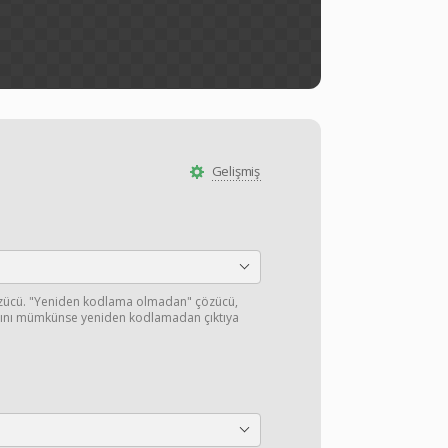
Gelişmiş
özücü. "Yeniden kodlama olmadan" çözücü,
ışını mümkünse yeniden kodlamadan çıktıya