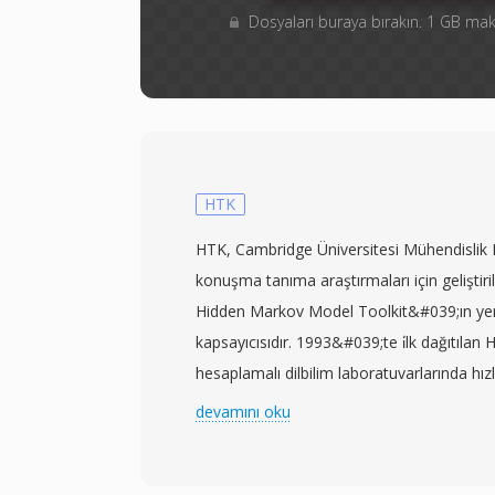
Dosyaları buraya bırakın. 1 GB m
HTK
HTK, Cambridge Üniversitesi Mühendisli
konuşma tanıma araştırmaları için geliştiril
Hidden Markov Model Toolkit&#039;ın yer
kapsayıcısıdır. 1993&#039;te i̇lk dağıtılan
hesaplamalı dilbilim laboratuvarlarında hız
haline gelmiş ve dosya formatı da aynı yol
devamını oku
çerçeve sayısını, 100 ns birimlerinde çerçe
başına bayt sayısını ve veri türünü belirten