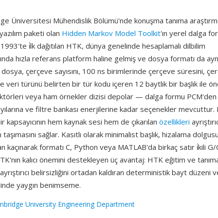
e Üniversitesi Mühendislik Bölümü'nde konuşma tanıma araştırmal
r yazılım paketi olan
Hidden Markov Model Toolkit
'ın yerel dalga f
. 1993'te i̇lk dağıtılan HTK, dünya genelinde hesaplamalı dilbilim
ında hızla referans platform haline gelmiş ve dosya formatı da ayn
r dosya, çerçeve sayısını, 100 ns birimlerinde çerçeve süresini, çe
e veri türünü belirten bir tür kodu içeren 12 baytlık bir başlık ile ö
törleri veya ham örnekler dizisi depolar — dalga formu PCM'den
yılarına ve filtre bankası enerjilerine kadar seçenekler mevcuttur.
bir kapsayıcının hem kaynak sesi hem de çıkarılan
özellikleri
ayrıştırı
taşımasını sağlar. Kasıtlı olarak minimalist başlık, hizalama dolgus
dan kaçınarak formatı C, Python veya MATLAB'da birkaç satır i̇kili G/
 HTK'nın kalıcı önemini destekleyen üç avantaj: HTK eğitim ve tanıma 
yrıştırıcı belirsizliğini ortadan kaldıran deterministik bayt düzeni
rinde yaygın benimseme.
bridge University Engineering Department