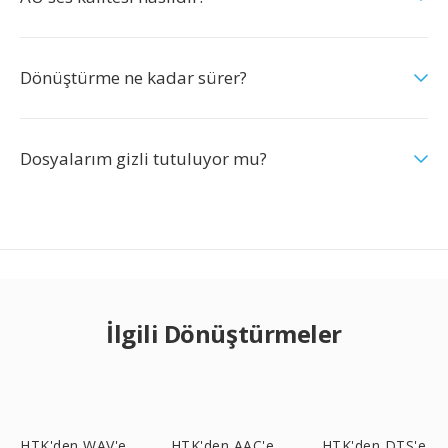
Dönüştürme ne kadar sürer?
Dosyalarım gizli tutuluyor mu?
İlgili Dönüştürmeler
HTK'den WAV'e
HTK'den AAC'e
HTK'den DTS'e