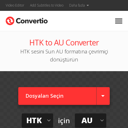
Video Editor
Add Subtitles to Video
Daha fazla
HTK to AU Converter
HTK sesini Sun AU formatına çevrimiçi
dönüştürün
Dosyaları Seçin
HTK
AU
için