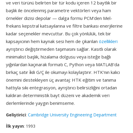
ve veri türünü belirten bir tür kodu içeren 12 baytlık bir
başlık ile öncelenmiş parametre vektörleri veya ham
örnekler dizisi depolar — dalga formu PCM'den Mel-
frekans kepstral katsayılarına ve filtre bankası enerjilerine
kadar seçenekler mevcuttur. Bu çok yönlülük, tek bir
kapsayıcının hem kaynak sesi hem de çıkarılan
özellikleri
ayrıştırıcı değiştirmeden taşımasını sağlar. Kasıtlı olarak
minimalist başlık, hizalama dolgusu veya isteğe bağlı
yığınlardan kaçınarak formatı C, Python veya MATLAB'da
birkaç satır i̇kili G/Ç ile okumayı kolaylaştırır. HTK'nın kalıcı
önemini destekleyen üç avantaj: HTK eğitim ve tanıma
hattıyla sıkı entegrasyon, ayrıştırıcı belirsizliğini ortadan
kaldıran deterministik bayt düzeni ve akademik veri
derlemlerinde yaygın benimseme.
Geliştirici
:
Cambridge University Engineering Department
İlk yayın
: 1993